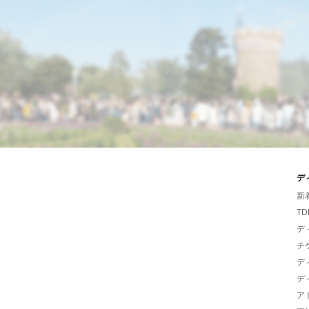
デ
新
TD
デ
チ
デ
デ
ア