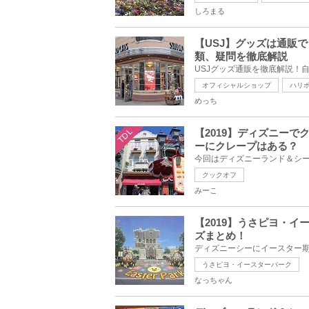
しろまる
【USJ】グッズは通販
類、疑問を徹底解説
オフィシャルショップ
ハリ
めっち
TDL
【2019】ディズニー
ーにクレープはある？
クックオフ
みーこ
【2019】うさピヨ・
ズまとめ！
うさピヨ・イースターパーク
なっちゃん