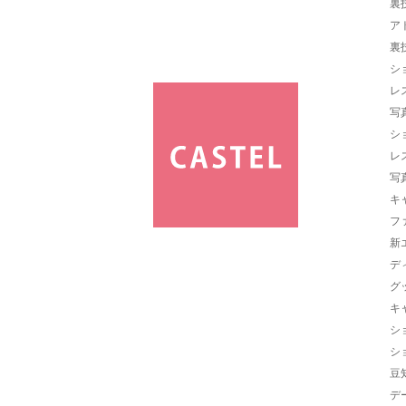
裏
ア
裏
シ
レ
写
シ
レ
写
キ
フ
新
デ
グ
キ
シ
シ
豆
デ