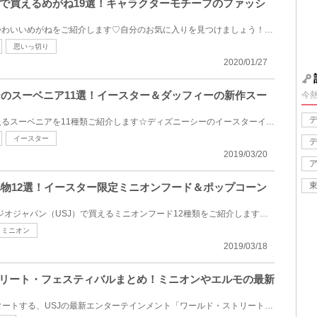
で買えるめがね19選！キャラクターモチーフのファッシ
ディズニーリゾートで買えるかわいいめがねをご紹介します♡自分のお気に入りを見つけましょう！大好きな...
思いっ切り
2020/01/27
シーのスーベニア11選！イースター＆ダッフィーの新作スー
今
今回はディズニーシーで手に入るスーベニアを11種類ご紹介します☆ディズニーシーのイースターイベントか...
イースター
2019/03/20
食べ物12選！イースター限定ミニオンフード＆ポップコーン
2019年春のユニバーサルスタジオジャパン（USJ）で買えるミニオンフード12種類をご紹介します。インスタ...
・ミニオン
2019/03/18
トリート・フェスティバルまとめ！ミニオンやエルモの最新
2019年3月20日（木）からスタートする、USJの最新エンターテインメント「ワールド・ストリート・フェス...