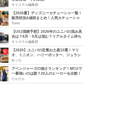
キャステル編集部
【2026夏】ディズニーカチューシャ一覧！
販売状況&値段まとめ！人気カチューシャ
をチェック
Tomo
【USJ混雑予想】2026年のユニバの混み具
合は？8月・9月は混む？リアルタイム待ち
時間アプリも
キャステル編集部
【2026】ユニバの定番お土産33選！マリ
オ、ミニオン、ハリーポッター、ジュラシ
ックパーク、セサミ、SINGなどのグッズ情
めっち
報
アベンジャーズの強さランキング！MCUで
一番強いのは誰？20人のヒーローを比較！
だんだん