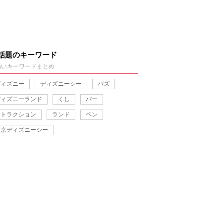
話題のキーワード
熱いキーワードまとめ
ディズニー
ディズニーシー
バズ
ディズニーランド
くし
バー
アトラクション
ランド
ペン
東京ディズニーシー