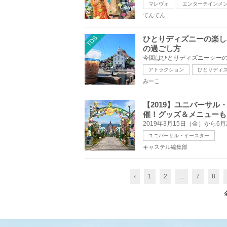
マレヴォ
エンターテインメ
てんてん
TDS
ひとりディズニーの楽し
の過ごし方
アトラクション
ひとりディ
みーこ
【2019】ユニバーサ
催！グッズ＆メニューも
ユニバーサル・イースター
キャステル編集部
‹
1
2
...
7
8