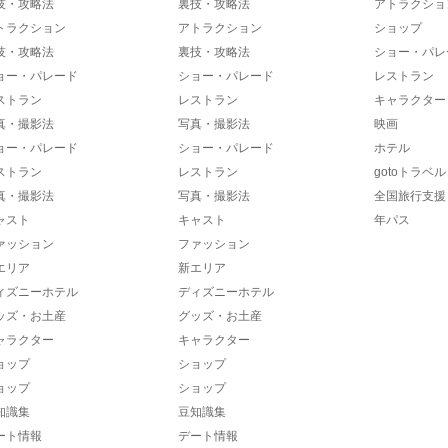
技・攻略法
裏技・攻略法
アトラクショ
トラクション
アトラクション
ショップ
技・攻略法
裏技・攻略法
ショー・パレ
ョー・パレード
ショー・パレード
レストラン
ストラン
レストラン
キャラクター
真・撮影法
写真・撮影法
映画
ョー・パレード
ショー・パレード
ホテル
ストラン
レストラン
gotoトラベル
真・撮影法
写真・撮影法
全国旅行支援
ャスト
キャスト
年パス
ァッション
ファッション
エリア
新エリア
ィズニーホテル
ディズニーホテル
ッズ・お土産
グッズ・お土産
ャラクター
キャラクター
ョップ
ショップ
ョップ
ショップ
知識集
豆知識集
ート情報
デート情報