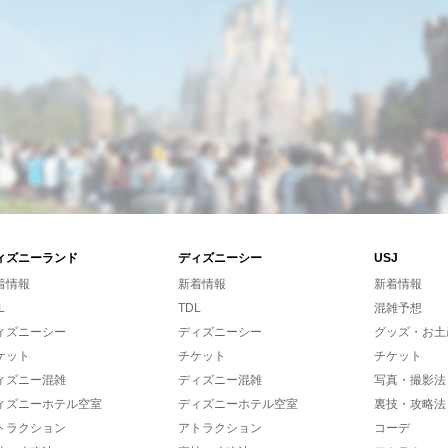
ィズニーランド
ディズニーシー
USJ
着情報
新着情報
新着情報
L
TDL
混雑予想
ィズニーシー
ディズニーシー
グッズ・お土
ケット
チケット
チケット
ィズニー混雑
ディズニー混雑
写真・撮影法
ィズニーホテル空室
ディズニーホテル空室
裏技・攻略法
トラクション
アトラクション
コーデ