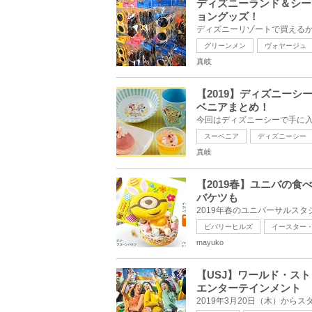
ディズニーランド＆シー
ョングッズ！
グリーンメン
ヴォヤージュ
真岐
【2019】ディズニー
ベニアまとめ！
スーベニア
ディズニーシー
真岐
【2019春】ユニバの
バケツも
ビバリーヒルズ
イースター
mayuko
【USJ】ワールド・ス
エンターテインメント