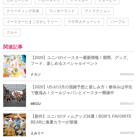
カチューシャ
ハローキティ
イースター
スヌーピー
グリーティング衣装
ワンダーランド
アトラクション
イースターたまごさがしラリー
ウサ耳カチューシャ
パープル
クルー
関連記事
【2020】ユニバのイースター最新情報！期間、グッズ、
フード、楽しめるスペシャルイベント
ナカジ
2020/03/24
【2020】USJの3月の混雑予想と楽しみ方！春休みは学生
で激混み！クールジャパンとイースター開催中
MEGU
2020/01/17
【新作】ユニバのティムグッズ26選！BOB'S FAVORITE
BEARに春夏カラーが登場
えみりー
2020/07/28