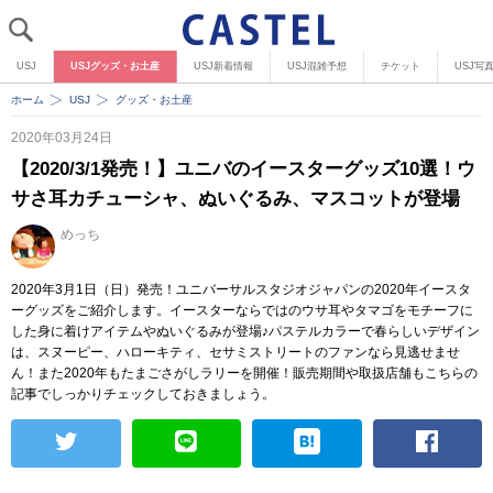
USJ
USJグッズ・お土産
USJ新着情報
USJ混雑予想
チケット
USJ写
ホーム
USJ
グッズ・お土産
2020年03月24日
【2020/3/1発売！】ユニバのイースターグッズ10選！ウ
サさ耳カチューシャ、ぬいぐるみ、マスコットが登場
めっち
2020年3月1日（日）発売！ユニバーサルスタジオジャパンの2020年イースタ
ーグッズをご紹介します。イースターならではのウサ耳やタマゴをモチーフに
した身に着けアイテムやぬいぐるみが登場♪パステルカラーで春らしいデザイン
は、スヌーピー、ハローキティ、セサミストリートのファンなら見逃せませ
ん！また2020年もたまごさがしラリーを開催！販売期間や取扱店舗もこちらの
記事でしっかりチェックしておきましょう。