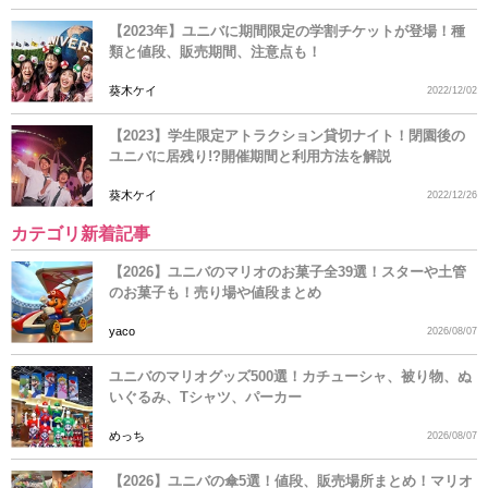
【2023年】ユニバに期間限定の学割チケットが登場！種
類と値段、販売期間、注意点も！
葵木ケイ
2022/12/02
【2023】学生限定アトラクション貸切ナイト！閉園後の
ユニバに居残り!?開催期間と利用方法を解説
葵木ケイ
2022/12/26
カテゴリ新着記事
【2026】ユニバのマリオのお菓子全39選！スターや土管
のお菓子も！売り場や値段まとめ
yaco
2026/08/07
ユニバのマリオグッズ500選！カチューシャ、被り物、ぬ
いぐるみ、Tシャツ、パーカー
めっち
2026/08/07
【2026】ユニバの傘5選！値段、販売場所まとめ！マリオ