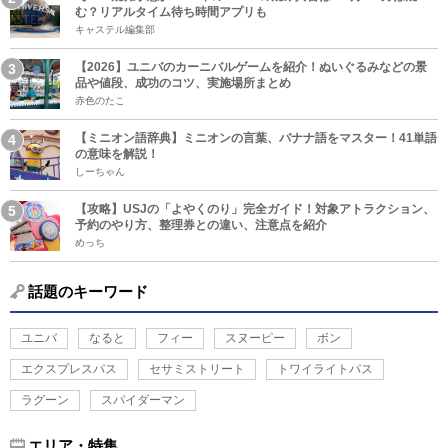
む？リアルタイム待ち時間アプリも
キャステル編集部
【2026】ユニバのカーニバルゲームを紹介！ぬいぐるみなどの景
品や値段、成功のコツ、実施場所まとめ
赤色のたこ
【ミニオン語辞典】ミニオンの言葉、バナナ語をマスター！41単語
の意味を解説！
しーちゃん
【攻略】USJの「よやくのり」完全ガイド！対象アトラクション、
予約のやり方、整理券との違い、注意点を紹介
めっち
話題のキーワード
ユニバ
なると
フィー
スヌーピー
ボン
エクスプレスパス
セサミストリート
トワイライトパス
ラグーン
スパイダーマン
エリア・特集