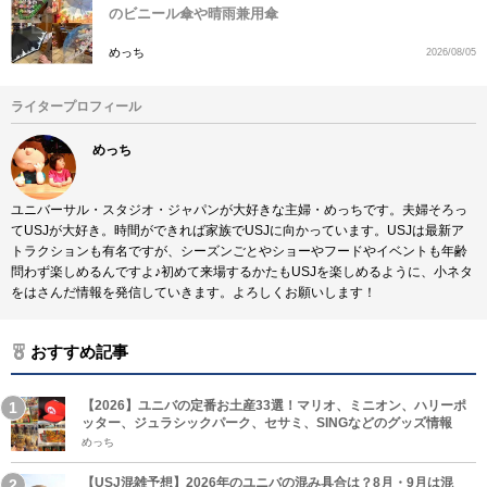
のビニール傘や晴雨兼用傘
めっち
2026/08/05
ライタープロフィール
めっち
ユニバーサル・スタジオ・ジャパンが大好きな主婦・めっちです。夫婦そろっ
てUSJが大好き。時間ができれば家族でUSJに向かっています。USJは最新ア
トラクションも有名ですが、シーズンごとやショーやフードやイベントも年齢
問わず楽しめるんですよ♪初めて来場するかたもUSJを楽しめるように、小ネタ
をはさんだ情報を発信していきます。よろしくお願いします！
おすすめ記事
【2026】ユニバの定番お土産33選！マリオ、ミニオン、ハリーポ
ッター、ジュラシックパーク、セサミ、SINGなどのグッズ情報
めっち
【USJ混雑予想】2026年のユニバの混み具合は？8月・9月は混