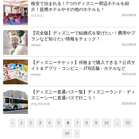
格安で泊まれる！7つのディズニー周辺ホテルを紹
介！提携ホテルやその他のホテルも！
だんだん
2021/08/25
【完全版】ディズニーで結婚式を挙げたい！費用やプ
ランなど知りたい情報をチェック！
monpy
2021/08/29
【ディズニーチケット】何枚まで購入できる？公式サ
イト＆アプリ・コンビニ・JTB店舗・ホテルなど
monpy
2021/11/26
【ディズニー直通バス一覧】ディズニーランド・ディ
ズニーシーに直通バスで行こう！
かなざわまゆ
2025/04/18
‹
1
2
3
4
5
6
7
8
9
10
...
33
34
›