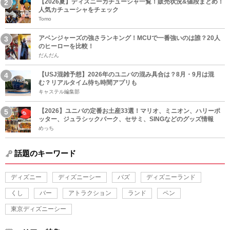
【2026夏】ディズニーカチューシャ一覧！販売状況&値段まとめ！
人気カチューシャをチェック
Tomo
アベンジャーズの強さランキング！MCUで一番強いのは誰？20人
のヒーローを比較！
だんだん
【USJ混雑予想】2026年のユニバの混み具合は？8月・9月は混
む？リアルタイム待ち時間アプリも
キャステル編集部
【2026】ユニバの定番お土産33選！マリオ、ミニオン、ハリーポ
ッター、ジュラシックパーク、セサミ、SINGなどのグッズ情報
めっち
話題のキーワード
ディズニー
ディズニーシー
バズ
ディズニーランド
くし
バー
アトラクション
ランド
ペン
東京ディズニーシー