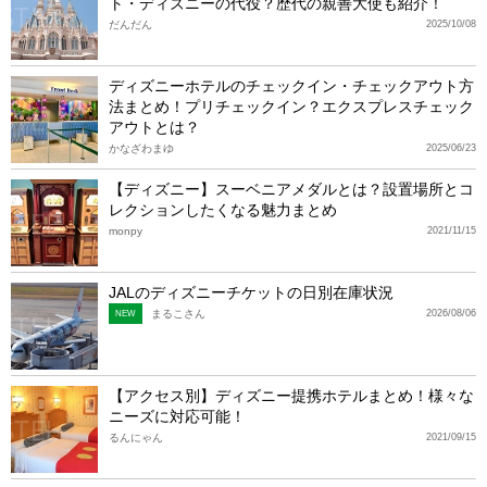
ト・ディズニーの代役？歴代の親善大使も紹介！
だんだん
2025/10/08
ディズニーホテルのチェックイン・チェックアウト方
法まとめ！プリチェックイン？エクスプレスチェック
アウトとは？
かなざわまゆ
2025/06/23
【ディズニー】スーベニアメダルとは？設置場所とコ
レクションしたくなる魅力まとめ
monpy
2021/11/15
JALのディズニーチケットの日別在庫状況
まるこさん
2026/08/06
NEW
【アクセス別】ディズニー提携ホテルまとめ！様々な
ニーズに対応可能！
るんにゃん
2021/09/15