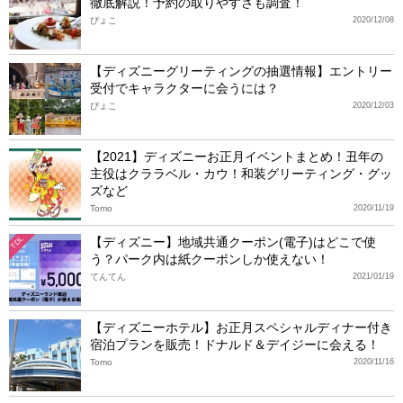
徹底解説！予約の取りやすさも調査！
ぴょこ
2020/12/08
【ディズニーグリーティングの抽選情報】エントリー
受付でキャラクターに会うには？
ぴょこ
2020/12/03
【2021】ディズニーお正月イベントまとめ！丑年の
主役はクララベル・カウ！和装グリーティング・グッ
ズなど
Tomo
2020/11/19
【ディズニー】地域共通クーポン(電子)はどこで使
TDL
う？パーク内は紙クーポンしか使えない！
てんてん
2021/01/19
【ディズニーホテル】お正月スペシャルディナー付き
宿泊プランを販売！ドナルド＆デイジーに会える！
Tomo
2020/11/16