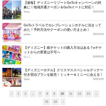
【速報】ディズニーリゾートGoToキャンペーンの対
TDL
象に！地域共通クーポン＆GoToイートに対応！
Tomo
2020/11/06
GoToトラベルでセレブレーションホテルに泊まって
TDL
みた！予約方法やクーポンの使い方まとめ！
ayaka
2021/11/26
【ディズニー】紙チケットの購入方法はある？eチケ
ットからの変更は不可へ
ぴょこ
2026/06/10
【ディズニーホテル】クリスマススペシャルディナー
付き宿泊プランを販売！ミッキー＆ミニーに会える！
Tomo
2020/11/05
‹
1
2
...
7
8
9
10
11
12
13
...
33
34
›