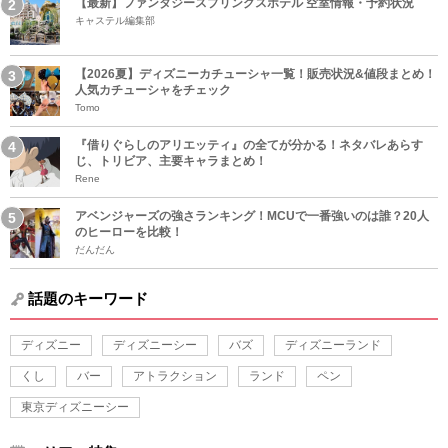
【最新】ファンタジースプリングスホテル 空室情報・予約状況
キャステル編集部
【2026夏】ディズニーカチューシャ一覧！販売状況&値段まとめ！
人気カチューシャをチェック
Tomo
『借りぐらしのアリエッティ』の全てが分かる！ネタバレあらす
じ、トリビア、主要キャラまとめ！
Rene
アベンジャーズの強さランキング！MCUで一番強いのは誰？20人
のヒーローを比較！
だんだん
話題のキーワード
ディズニー
ディズニーシー
バズ
ディズニーランド
くし
バー
アトラクション
ランド
ペン
東京ディズニーシー