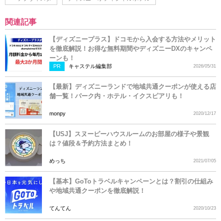
関連記事
【ディズニープラス】ドコモから入会する方法やメリット
を徹底解説！お得な無料期間やディズニーDXのキャンペ
ーンも！
PR
キャステル編集部
2026/05/31
【最新】ディズニーランドで地域共通クーポンが使える店
舗一覧！パーク内・ホテル・イクスピアリも！
monpy
2020/12/17
【USJ】スヌーピーハウスルームのお部屋の様子や景観
は？値段＆予約方法まとめ！
めっち
2021/07/05
【基本】GoToトラベルキャンペーンとは？割引の仕組み
や地域共通クーポンを徹底解説！
てんてん
2020/10/23