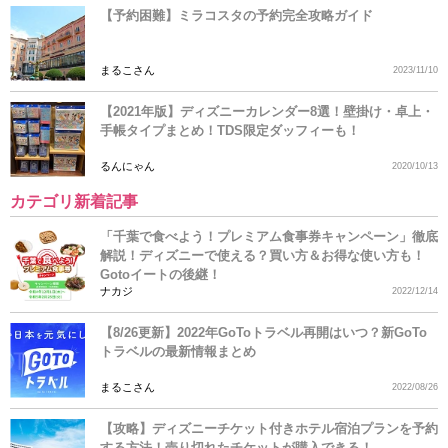
【予約困難】ミラコスタの予約完全攻略ガイド
まるこさん
2023/11/10
【2021年版】ディズニーカレンダー8選！壁掛け・卓上・
手帳タイプまとめ！TDS限定ダッフィーも！
るんにゃん
2020/10/13
カテゴリ新着記事
「千葉で食べよう！プレミアム食事券キャンペーン」徹底
解説！ディズニーで使える？買い方＆お得な使い方も！
Gotoイートの後継！
ナカジ
2022/12/14
【8/26更新】2022年GoToトラベル再開はいつ？新GoTo
トラベルの最新情報まとめ
まるこさん
2022/08/26
【攻略】ディズニーチケット付きホテル宿泊プランを予約
する方法！売り切れたチケットが購入できる！