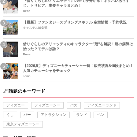
『借りぐらしのアリエッティ』の全てが分かる！ネタバレあらす
じ、トリビア、主要キャラまとめ！
Rene
【最新】ファンタジースプリングスホテル 空室情報・予約状況
キャステル編集部
借りぐらしのアリエッティのキャラクター”翔”を解説！翔の病気は
治った？モデルは誰？
Rene
【2026夏】ディズニーカチューシャ一覧！販売状況&値段まとめ！
人気カチューシャをチェック
Tomo
話題のキーワード
ディズニー
ディズニーシー
バズ
ディズニーランド
くし
バー
アトラクション
ランド
ペン
東京ディズニーシー