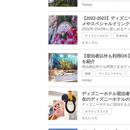
Tommy
【2022-2023】デ
メやスペシャルドリンク
ディズニーホテル
年末年始
まるこさん
【宿泊者以外も利用OK
を紹介
朝食
ディズニーホテル
monpy
ディズニーホテル宿泊者
在のディズニーホテルの
ホテルミラコスタ
るんにゃん