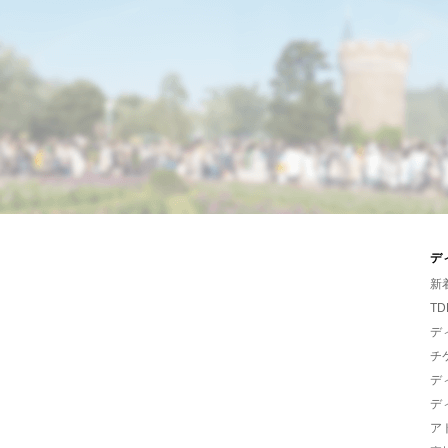
デ
新
TD
デ
チ
デ
デ
ア