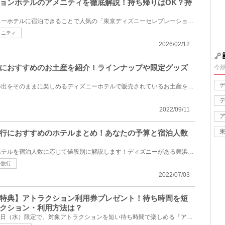
ョンホテルのアメニティを徹底解説！持ち帰りはOK？持
リーズナブルな価格でディズニーホテルに宿泊できることで人気の「東京ディズニーセレブレーションホテ...
メニティ
2026/02/12
におすすめのお土産を紹介！ラインナップや限定グッズ
今
東京ディズニーリゾートの思い出をそのままに楽しめるディズニーホテルで販売されているお土産をご紹介...
2022/09/11
行におすすめのホテルまとめ！あなたの予算と宿泊人数
ディズニー旅行におすすめのホテルを宿泊人数に応じて値段別に解説します！ディズニーがある舞浜駅周辺...
ー旅行
2022/07/03
特典】アトラクション利用券プレゼント！待ち時間を短
クション・利用方法は？
2022年7月14日（木）～8月31日（水）限定で、対象アトラクションを短い待ち時間で楽しめる「アトラクシ...