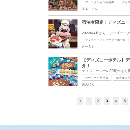
アトラクション利用券
ディ
まるこさん
宿泊者限定！ディズニー
ディズニーアンバサダーホテル
きーもも
TDS
【ディズニーホテル】デ
介！
シーフードサラダ
ホテルミ
あんにん
‹
1
2
3
4
5