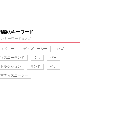
話題のキーワード
熱いキーワードまとめ
ディズニー
ディズニーシー
バズ
ディズニーランド
くし
バー
アトラクション
ランド
ペン
東京ディズニーシー