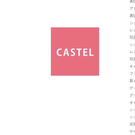
裏
ア
裏
シ
レ
写
シ
レ
写
キ
フ
新
デ
グ
キ
シ
シ
豆
デ