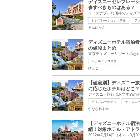
ディズニーセレブレーシ
参すべきものはある？
セレブレーションホテル
ア
るんにゃん
ディズニーホテル宿泊者
の値段まとめ
ホテルミラコスタ
ぴょこ
【値段別】ディズニー旅
に応じたホテルはどこ？
ディズニーホテル
ディズニ
かなざわまゆ
【ディズニーホテル宿泊
縮！対象ホテル・アトラ