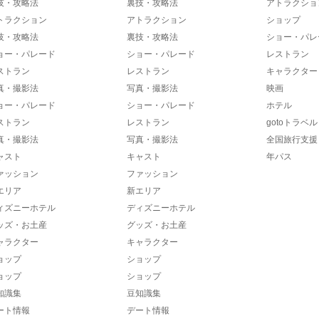
技・攻略法
裏技・攻略法
アトラクショ
トラクション
アトラクション
ショップ
技・攻略法
裏技・攻略法
ショー・パレ
ョー・パレード
ショー・パレード
レストラン
ストラン
レストラン
キャラクター
真・撮影法
写真・撮影法
映画
ョー・パレード
ショー・パレード
ホテル
ストラン
レストラン
gotoトラベル
真・撮影法
写真・撮影法
全国旅行支援
ャスト
キャスト
年パス
ァッション
ファッション
エリア
新エリア
ィズニーホテル
ディズニーホテル
ッズ・お土産
グッズ・お土産
ャラクター
キャラクター
ョップ
ショップ
ョップ
ショップ
知識集
豆知識集
ート情報
デート情報