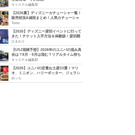
キャステル編集部
【2026夏】ディズニーカチューシャ一覧！
販売状況&値段まとめ！人気カチューシャ
をチェック
Tomo
【2026】ディズニー貸切イベントに行って
きた！チケット入手方法＆体験談！貸切開
催日程まとめ！
ひまわり
【USJ混雑予想】2026年のユニバの混み具
合は？8月・9月は混む？リアルタイム待ち
時間アプリも
キャステル編集部
【2026】ユニバの定番お土産33選！マリ
オ、ミニオン、ハリーポッター、ジュラシ
ックパーク、セサミ、SINGなどのグッズ情
めっち
報