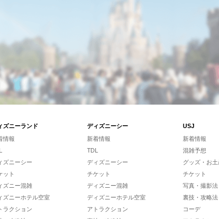
ィズニーランド
ディズニーシー
USJ
着情報
新着情報
新着情報
L
TDL
混雑予想
ィズニーシー
ディズニーシー
グッズ・お土
ケット
チケット
チケット
ィズニー混雑
ディズニー混雑
写真・撮影法
ィズニーホテル空室
ディズニーホテル空室
裏技・攻略法
トラクション
アトラクション
コーデ