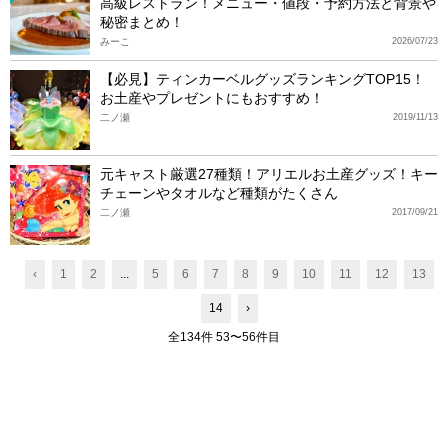
高級レストラン！メニュー・値段・予約方法と背景や
秘密まとめ！
みーこ
2026/07/23
【必見】ティンカーベルグッズランキングTOP15！
お土産やプレゼントにもおすすめ！
二ノ瀬
2019/11/13
元キャスト厳選27種類！アリエルお土産グッズ！キー
チェーンやタオルなど種類がたくさん
二ノ瀬
2017/09/21
‹
1
2
...
5
6
7
8
9
10
11
12
13
14
›
全134件 53〜56件目