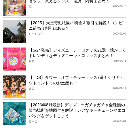
ョップ！買えるグッズ、場所、内装まとめ！
姫
2025/07/16
【2025】天王寺動物園の料金＆割引を解説！コンビ
ニ前売り割引はある？
しーちゃん
2025/06/09
【5/24発売】ディズニーレトログッズ21選！懐かしく
トレンディなディズニーレトログッズまとめ！
真岐
2019/05/14
【TDS】タワー・オブ・テラーグッズ7選！シリキ・
ウトゥンドゥのお土産も！
えみ
2020/02/19
【2026年8月最新】ディズニーガチャガチャ全種類の
販売場所を地図付き解説！レアなキーチェーンやエコ
バッグをゲットしよう
みーこ
2026/08/01