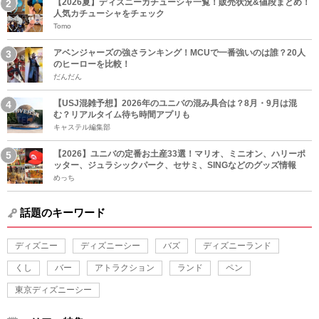
【2026夏】ディズニーカチューシャ一覧！販売状況&値段まとめ！
人気カチューシャをチェック
Tomo
アベンジャーズの強さランキング！MCUで一番強いのは誰？20人
のヒーローを比較！
だんだん
【USJ混雑予想】2026年のユニバの混み具合は？8月・9月は混
む？リアルタイム待ち時間アプリも
キャステル編集部
【2026】ユニバの定番お土産33選！マリオ、ミニオン、ハリーポ
ッター、ジュラシックパーク、セサミ、SINGなどのグッズ情報
めっち
話題のキーワード
ディズニー
ディズニーシー
バズ
ディズニーランド
くし
バー
アトラクション
ランド
ペン
東京ディズニーシー