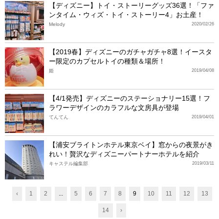
【ディズニー】トイ・ストーリーグッズ36選！「ファ
ンタイム・ウィズ・トイ・ストーリー4」お土産！
Melody
2020/02/26
【2019春】ディズニーのガチャガチャ8選！イースタ
ー限定のカプセルトイの種類＆場所！
姫
2019/04/08
【4/1発売】ディズニーのステーショナリー15選！フ
ラワーデザインのカラフルな文房具が登場
てんてん
2019/04/01
【浦安ブライトンホテル東京ベイ】窓からの夜景がき
れい！贅沢なディズニーパートナーホテルを紹介
キャステル編集部
2019/03/11
‹
1
2
...
5
6
7
8
9
10
11
12
13
14
›