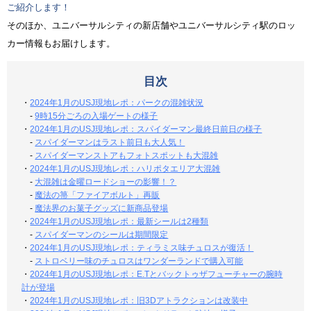
ご紹介します！
そのほか、ユニバーサルシティの新店舗やユニバーサルシティ駅のロッ
カー情報もお届けします。
目次
・
2024年1月のUSJ現地レポ：パークの混雑状況
-
9時15分ごろの入場ゲートの様子
・
2024年1月のUSJ現地レポ：スパイダーマン最終日前日の様子
-
スパイダーマンはラスト前日も大人気！
-
スパイダーマンストアもフォトスポットも大混雑
・
2024年1月のUSJ現地レポ：ハリポタエリア大混雑
-
大混雑は金曜ロードショーの影響！？
-
魔法の箒「ファイアボルト」再販
-
魔法界のお菓子グッズに新商品登場
・
2024年1月のUSJ現地レポ：最新シールは2種類
-
スパイダーマンのシールは期間限定
・
2024年1月のUSJ現地レポ：ティラミス味チュロスが復活！
-
ストロベリー味のチュロスはワンダーランドで購入可能
・
2024年1月のUSJ現地レポ：E.Tとバックトゥザフューチャーの腕時
計が登場
・
2024年1月のUSJ現地レポ：旧3Dアトラクションは改装中