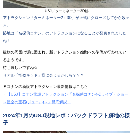
USJ／ターミネーター3D跡
アトラクション「ターミネーター2：3D」が正式にクローズしてから数ヶ
月。
跡地は「名探偵コナン」のアトラクションになることが発表されました
ね！
建物の周囲は塀に囲まれ、新アトラクション始動への準備が行われてい
るようです。
待ち遠しいですね☆
リアル「怪盗キッド」様に会えるかしら？？？
▼コナンの新設アトラクション最新情報はこちら
・
【USJ】コナン常設アトラクション「名探偵コナン4-Dライブ・ショー
～星空の宝石(ジュエル)～」徹底解説！
2024年1月のUSJ現地レポ：バックドラフト跡地の様
子