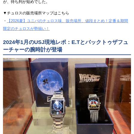
が、待ち列が短めでした。
▼チュロスの販売場所マップはこちら
・
【2026夏】ユニバのチュロス味、販売場所、値段まとめ！定番＆期間
限定のチュロスが勢揃い！
2024年1月のUSJ現地レポ：E.Tとバックトゥザフュ
ーチャーの腕時計が登場