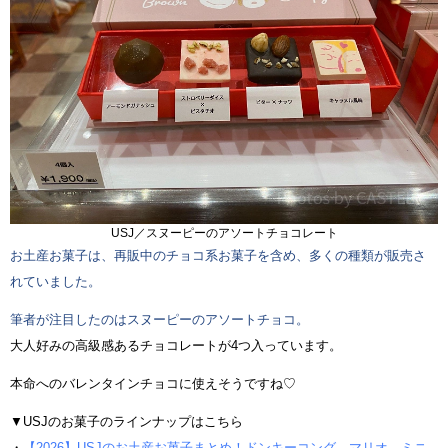
USJ／スヌーピーのアソートチョコレート
お土産お菓子は、再販中のチョコ系お菓子を含め、多くの種類が販売さ
れていました。
筆者が注目したのはスヌーピーのアソートチョコ。
大人好みの高級感あるチョコレートが4つ入っています。
本命へのバレンタインチョコに使えそうですね♡
▼USJのお菓子のラインナップはこちら
・
【2026】USJのお土産お菓子まとめ！ドンキーコング、マリオ、ミニ