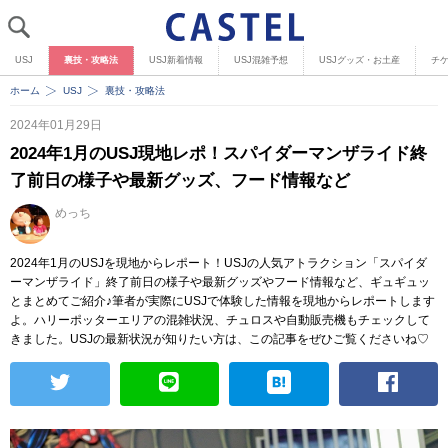
USJ
裏技・攻略法
USJ新着情報
USJ混雑予想
USJグッズ・お土産
チ
ホーム
USJ
裏技・攻略法
2024年01月29日
2024年1月のUSJ現地レポ！スパイダーマンザライド終
了前日の様子や最新グッズ、フード情報など
めっち
2024年1月のUSJを現地からレポート！USJの人気アトラクション「スパイダ
ーマンザライド」終了前日の様子や最新グッズやフード情報など、ギュギュッ
とまとめてご紹介♪筆者が実際にUSJで体験した情報を現地からレポートします
よ。ハリーポッターエリアの混雑状況、チュロスや自動販売機もチェックして
きました。USJの最新状況が知りたい方は、この記事をぜひご覧くださいね♡