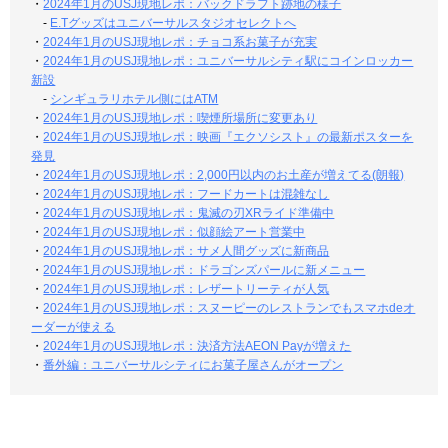
・
2024年1月のUSJ現地レポ：バックドラフト跡地の様子
-
E.Tグッズはユニバーサルスタジオセレクトへ
・
2024年1月のUSJ現地レポ：チョコ系お菓子が充実
・
2024年1月のUSJ現地レポ：ユニバーサルシティ駅にコインロッカー
新設
-
シンギュラリホテル側にはATM
・
2024年1月のUSJ現地レポ：喫煙所場所に変更あり
・
2024年1月のUSJ現地レポ：映画『エクソシスト』の最新ポスターを
発見
・
2024年1月のUSJ現地レポ：2,000円以内のお土産が増えてる(朗報)
・
2024年1月のUSJ現地レポ：フードカートは混雑なし
・
2024年1月のUSJ現地レポ：鬼滅の刃XRライド準備中
・
2024年1月のUSJ現地レポ：似顔絵アート営業中
・
2024年1月のUSJ現地レポ：サメ人間グッズに新商品
・
2024年1月のUSJ現地レポ：ドラゴンズパールに新メニュー
・
2024年1月のUSJ現地レポ：レザートリーティが人気
・
2024年1月のUSJ現地レポ：スヌーピーのレストランでもスマホdeオ
ーダーが使える
・
2024年1月のUSJ現地レポ：決済方法AEON Payが増えた
・
番外編：ユニバーサルシティにお菓子屋さんがオープン