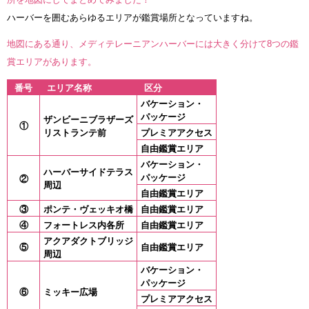
ハーバーを囲むあらゆるエリアが鑑賞場所となっていますね。
地図にある通り、メディテレーニアンハーバーには大きく分けて8つの鑑
賞エリアがあります。
番号
エリア名称
区分
バケーション・
パッケージ
ザンビーニブラザーズ
①
リストランテ前
プレミアアクセス
自由鑑賞エリア
バケーション・
ハーバーサイドテラス
パッケージ
②
周辺
自由鑑賞エリア
③
ポンテ・ヴェッキオ橋
自由鑑賞エリア
④
フォートレス内各所
自由鑑賞エリア
アクアダクトブリッジ
⑤
自由鑑賞エリア
周辺
バケーション・
パッケージ
⑥
ミッキー広場
プレミアアクセス