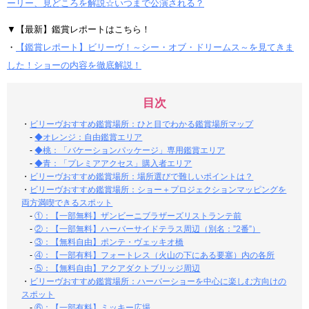
ーリー、見どころを解説☆いつまで公演される？
▼【最新】鑑賞レポートはこちら！
・
【鑑賞レポート】ビリーヴ！～シー・オブ・ドリームス～を見てきま
した！ショーの内容を徹底解説！
目次
・
ビリーヴおすすめ鑑賞場所：ひと目でわかる鑑賞場所マップ
-
◆オレンジ：自由鑑賞エリア
-
◆桃：「バケーションパッケージ」専用鑑賞エリア
-
◆青：「プレミアアクセス」購入者エリア
・
ビリーヴおすすめ鑑賞場所：場所選びで難しいポイントは？
・
ビリーヴおすすめ鑑賞場所：ショー＋プロジェクションマッピングを
両方満喫できるスポット
-
①：【一部無料】ザンビーニブラザーズリストランテ前
-
②：【一部無料】ハーバーサイドテラス周辺（別名：”2番”）
-
③：【無料自由】ポンテ・ヴェッキオ橋
-
④：【一部有料】フォートレス（火山の下にある要塞）内の各所
-
⑤：【無料自由】アクアダクトブリッジ周辺
・
ビリーヴおすすめ鑑賞場所：ハーバーショーを中心に楽しむ方向けの
スポット
-
⑥：【一部有料】ミッキー広場