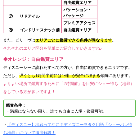
自由鑑賞エリア
バケーション・
パッケージ
⑦
リドアイル
プレミアアクセス
⑧
ゴンドリエスナック前
自由鑑賞エリア
また、ビリーヴは
エリアごとに鑑賞できる条件が異なります
。
それぞれのエリア区分を簡単にご紹介していきますね♪
◆オレンジ：自由鑑賞エリア
ディズニーシーに訪れたすべての方が、自由に鑑賞できるエリアです。
ただし、
遅くとも1時間半前には1列目が完全に埋まる
傾向にあります。
よりよい場所で鑑賞するために「2時間前」を目安にショー待ち（地蔵）
をしている方が多いですよ！
鑑賞条件：
・満席にならない限り、誰でも自由に入場・鑑賞可能。
・
【ディズニー】地蔵ってなに？ディズニーヲタク用語「ショーパレ待
ち地蔵」について徹底解説！