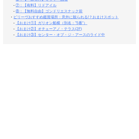
-
⑦：【有料】リドアイル
-
⑧：【無料自由】ゴンドリエスナック前
・
ビリーヴおすすめ鑑賞場所：意外に観られる!？おまけスポット
-
【おまけ①】ガリオン船横（別名：”5番”）
-
【おまけ②】オチェーアノ・テラス(2F)
-
【おまけ③】センター・オブ・ジ・アースのライド中