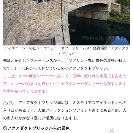
ディズニーシーのビリーヴ〜シー・オブ・ドリームス〜鑑賞場所：アクアダク
トブリッジ
先ほど紹介したフォートレスから、「ソアリン（丸い青色の屋根が目印
です。）」に向かって伸びているのがアクアダクトブリッジ。
ここはショーの船がハーバーへ入ってくる時に使われる水路でもあるの
で、ショーの始まりと終わりにキャラクターやダンサーたちがすぐ近く
で手を振ってくれますよ♪
ただし、アクアダクトブリッジ周辺は「ミステリアスアイランド」への
入り口があるうえ、人気アトラクションソアリンも近くにあるため、人
の出入りがかなり激しい場所になりますよ。
◎アクアダクトブリッジからの景色