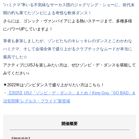
“ハミクマ”率いる不気味なサーカス団のジャグリング・ショーに、前代未
聞の朽ち果てたゾンビによる奇怪な軟体ダンス！
さらには、ゴシック・ヴァンパイアによる熱いステージまで、多種多様
にパワーUPしていますよ！
筆者も参加しましたが、ゾンビたちのキレッキレのダンスとこわかわな
ハミクマ、そして会場全体で盛り上がるクラブチックなムードが本当に
最高でした☆
アクティブにUSJを楽しみたい方は、ぜひゾンビ・デ・ダンスを堪能して
みてください♪
▼2022年はゾンビダンスで盛り上がりたい方はこちら！
・
【2025】USJ「ゾンビ・デ・ダンス」まとめ！King Gnu「SO BAD」&
治安部隊“レグルス・プライド”新登場
開催概要
【開催場所】