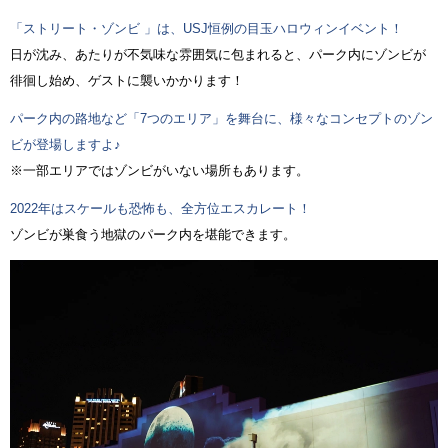
「ストリート・ゾンビ 」は、USJ恒例の目玉ハロウィンイベント！
日が沈み、あたりが不気味な雰囲気に包まれると、パーク内にゾンビが
徘徊し始め、ゲストに襲いかかります！
パーク内の路地など「7つのエリア」を舞台に、様々なコンセプトのゾン
ビが登場しますよ♪
※一部エリアではゾンビがいない場所もあります。
2022年はスケールも恐怖も、全方位エスカレート！
ゾンビが巣食う地獄のパーク内を堪能できます。