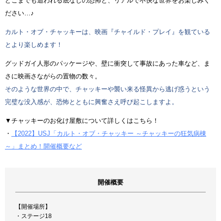
どこまでも追われる底なしの恐怖と、リアルで不快な世界をお楽しみく
ださい…♪
カルト・オブ・チャッキーは、映画『チャイルド・プレイ』を観ている
とより楽しめます！
グッドガイ人形のパッケージや、壁に衝突して事故にあった車など、ま
さに映画さながらの置物の数々。
そのような世界の中で、チャッキーや襲い来る怪異から逃げ惑うという
完璧な没入感が、恐怖とともに興奮さえ呼び起こしますよ。
▼チャッキーのお化け屋敷について詳しくはこちら！
・
【2022】USJ「カルト・オブ・チャッキー ～チャッキーの狂気病棟
～」まとめ！開催概要など
開催概要
【開催場所】
・ステージ18