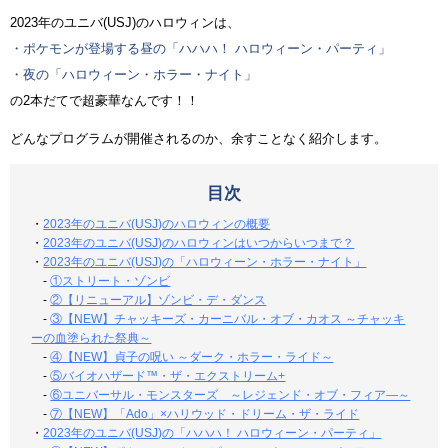
2023年のユニバ(USJ)のハロウィンは、
・ポケモンが登場する昼の「ハハハ！ ハロウィーン・パーティ」
・夜の「ハロウィーン・ホラー・ナイト」
の2本だてで超豪華なんです！！
どんなプログラムが開催されるのか、余すことなく紹介します。
目次
・
2023年のユニバ(USJ)のハロウィンの概要
・
2023年のユニバ(USJ)のハロウィンはいつからいつまで？
・
2023年のユニバ(USJ)の「ハロウィーン・ホラー・ナイト」
-
①ストリート・ゾンビ
-
②【リニューアル】ゾンビ・デ・ダンス
-
③【NEW】チャッキーズ・カーニバル・オブ・カオス ～チャッキ
ーの血塗られた祭典～
-
④【NEW】貞子の呪い ～ダーク・ホラー・ライド～
-
⑤バイオハザード™・ザ・エクストリーム+
-
⑥ユニバーサル・モンスターズ ～レジェンド・オブ・フィア―～
-
⑦【NEW】「Ado」×ハリウッド・ドリーム・ザ・ライド
・
2023年のユニバ(USJ)の「ハハハ！ ハロウィーン・パーティ」