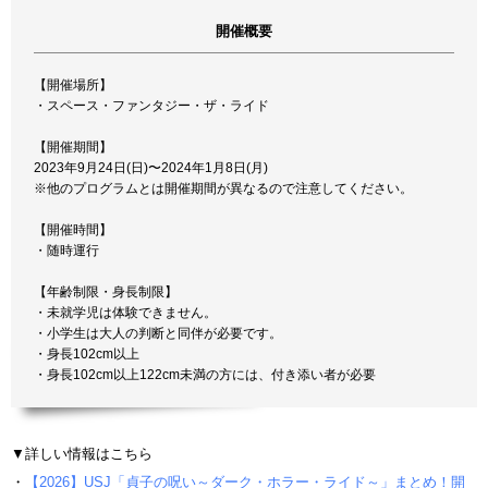
開催概要
【開催場所】
・スペース・ファンタジー・ザ・ライド
【開催期間】
2023年9月24日(日)〜2024年1月8日(月)
※他のプログラムとは開催期間が異なるので注意してください。
【開催時間】
・随時運行
【年齢制限・身長制限】
・未就学児は体験できません。
・小学生は大人の判断と同伴が必要です。
・身長102cm以上
・身長102cm以上122cm未満の方には、付き添い者が必要
▼詳しい情報はこちら
・
【2026】USJ「貞子の呪い～ダーク・ホラー・ライド～」まとめ！開