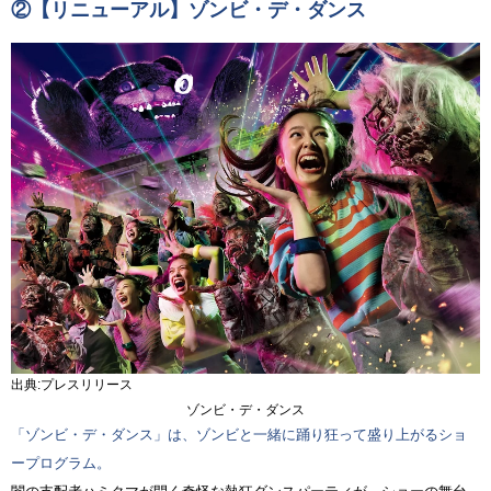
②
【リニューアル】ゾンビ・デ・ダンス
出典:プレスリリース
ゾンビ・デ・ダンス
「ゾンビ・デ・ダンス」は、ゾンビと一緒に踊り狂って盛り上がるショ
ープログラム。