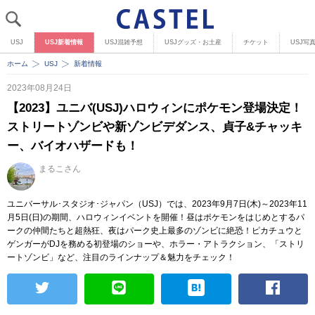
USJ
USJ新着情報
USJ混雑予想
USJグッズ・お土産
チケット
USJ写
ホーム
USJ
新着情報
2023年08月24日
【2023】ユニバ(USJ)ハロウィンにポケモン登場決定！
ストリートゾンビや新ゾンビデダンス、貞子&チャッキ
ー、バイオハザードも！
まるこさん
ユニバーサル･スタジオ･ジャパン（USJ）では、2023年9月7日(木)～2023年11
月5日(日)の期間、ハロウィンイベントを開催！昼はポケモンをはじめとするパ
ークの仲間たちと超熱狂、夜はパーク史上最多のゾンビに絶恐！ピカチュウと
ゲンガーがDJを務める初登場のショーや、ホラー・アトラクション、「ストリ
ートゾンビ」など、注目のラインナップ＆魅力をチェック！