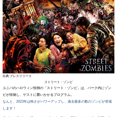
出典:プレスリリース
ストリート・ゾンビ
ユニバのハロウィン恒例の「ストリート・ゾンビ」は、パーク内にゾン
ビが徘徊し、ゲストに襲いかかるプログラム。
なんと、2023年は怖さがパワーアップし、過去最多の数のゾンビが登場
します！