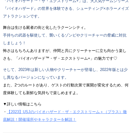
「バイオハザード™・ザ・エクストリーム+」は、大人気ゲームシリーズ
『バイオハザード』の世界を体験できる、シューティング×ホラーメイズ
アトラクションです。
舞台は生ける屍者の街と化したラクーンシティ。
手持ちの武器を駆使して、襲いくるゾンビやクリーチャーの脅威に対抗
しましょう！
怖さはもちろんありますが、仲間と共にクリーチャーに立ち向かう楽し
さも、「バイオハザード™・ザ・エクストリーム+」の魅力です♡
そして、2023年は新しい人物やクリーチャーが登場し、2022年版とは少
し異なるバージョンになっています。
また、2つのルートがあり、ゲストの行動次第で展開が変化するため、何
度体験しても新鮮な気持ちで楽しめますよ。
▼詳しい情報はこちら
・
【2023】USJのバイオハザード・ザ・エクストリーム＋（プラス）徹
底解説！開催場所やキャラクターを解説！