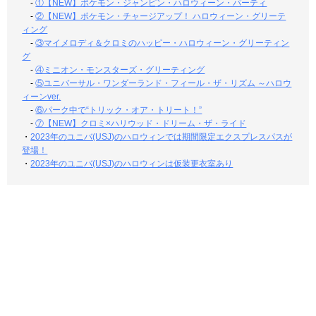
-
①【NEW】ポケモン・ジャンピン・ハロウィーン・パーティ
-
②【NEW】ポケモン・チャージアップ！ ハロウィーン・グリーテ
ィング
-
③マイメロディ＆クロミのハッピー・ハロウィーン・グリーティン
グ
-
④ミニオン・モンスターズ・グリーティング
-
⑤ユニバーサル・ワンダーランド・フィール・ザ・リズム ～ハロウ
ィーンver.
-
⑥パーク中で“トリック・オア・トリート！”
-
⑦【NEW】クロミ×ハリウッド・ドリーム・ザ・ライド
・
2023年のユニバ(USJ)のハロウィンでは期間限定エクスプレスパスが
登場！
・
2023年のユニバ(USJ)のハロウィンは仮装更衣室あり