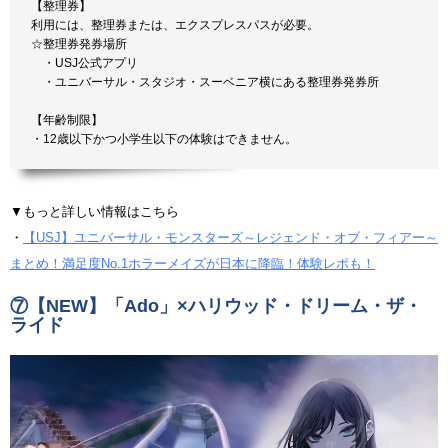
【整理券】
利用には、整理券または、エクスプレスパスが必要。
☆整理券発券場所
・USJ公式アプリ
・ユニバーサル・スタジオ・スーベニア横にある整理券発券所
【年齢制限】
・12歳以下かつ小学生以下の体験はできません。
▼もっと詳しい情報はこちら
・
【USJ】ユニバーサル・モンスターズ～レジェンド・オブ・フィアー～
まとめ！満足度No.1ホラーメイズが日本に降臨！体験レポも！
⑦
【NEW】「Ado」×ハリウッド・ドリーム・ザ・
ライド