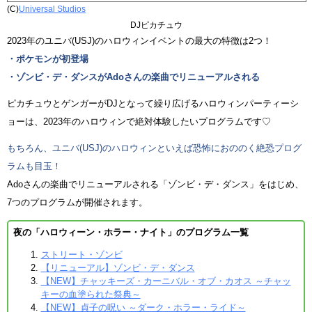
(C)
Universal Studios
DJピカチュウ
2023年のユニバ(USJ)のハロウィンイベントの最大の特徴は2つ！
・ポケモンが初登場
・ゾンビ・デ・ダンスがAdoさんの楽曲でリニューアルされる
ピカチュウとゲンガーがDJとなって繰り広げるハロウィンパーティーシ
ョーは、2023年のハロウィンで絶対体験したいプログラムです♡
もちろん、ユニバ(USJ)のハロウィンといえば恐怖におののく絶恐プログ
ラムも目玉！
Adoさんの楽曲でリニューアルされる「ゾンビ・デ・ダンス」をはじめ、
7つのプログラムが開催されます。
夜の「ハロウィーン・ホラー・ナイト」のプログラム一覧
ストリート・ゾンビ
【リニューアル】ゾンビ・デ・ダンス
【NEW】チャッキーズ・カーニバル・オブ・カオス ～チャッ
キーの血塗られた祭典～
【NEW】貞子の呪い ～ダーク・ホラー・ライド～