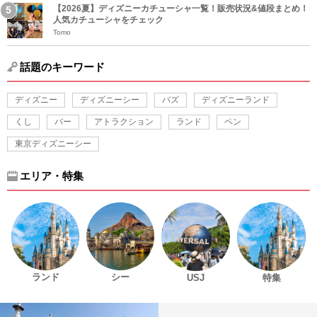
【2026夏】ディズニーカチューシャ一覧！販売状況&値段まとめ！
人気カチューシャをチェック
Tomo
話題のキーワード
ディズニー
ディズニーシー
バズ
ディズニーランド
くし
バー
アトラクション
ランド
ペン
東京ディズニーシー
エリア・特集
ランド
シー
USJ
特集