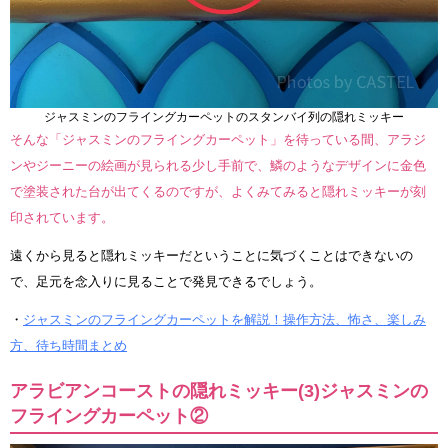
ジャスミンのフライングカーペットのスタンバイ列の隠れミッキー
そんな「ジャスミンのフライングカーペット」を待っている間、アラジ
ンやジーニーの絵画が見られる少し手前で、鱗のようなデザインに金色
で塗装された台が出てくるのですが、よくみてみると隠れミッキーが刻
印されています。
遠くから見ると隠れミッキーだということに気づくことはできないの
で、足元を念入りに見ることで発見できるでしょう。
・
ジャスミンのフライングカーペットを解説！操作方法、怖さ、楽しみ
方、待ち時間まとめ
アラビアンコーストの隠れミッキー(3)ジャスミンの
フライングカーペット②