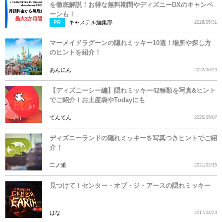
を徹底解説！お得な無料期間やディズニーDXのキャンペ
ーンも！
PR
キャステル編集部
2026/05/31
マーメイドラグーンの隠れミッキー10選！場所や探し方
のヒントを紹介！
あんにん
2022/06/23
【ディズニーシー編】隠れミッキー42種類を写真&ヒント
でご紹介！お土産袋やTodayにも
てんてん
2025/05/07
ディズニーランドの隠れミッキーを写真つきヒントでご紹
介！
二ノ瀬
2021/02/15
見つけて！センター・オブ・ジ・アースの隠れミッキー
はな
2017/04/23