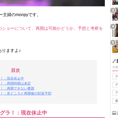
主婦のmonpyです。
のショーについて、再開は可能かどうか、予想と考察を
ありますよ♪
今
目次
！：現在休止中
！：再開時期は未定
！：再開できない要因
！：見どころと再開後の対策予想
グラ！：現在休止中