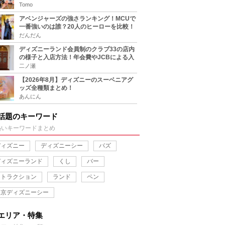
をチェック
Tomo
アベンジャーズの強さランキング！MCUで
一番強いのは誰？20人のヒーローを比較！
だんだん
ディズニーランド会員制のクラブ33の店内
の様子と入店方法！年会費やJCBによる入
り方も
二ノ瀬
【2026年8月】ディズニーのスーベニアグ
ッズ全種類まとめ！
あんにん
話題のキーワード
熱いキーワードまとめ
ディズニー
ディズニーシー
バズ
ディズニーランド
くし
バー
アトラクション
ランド
ペン
東京ディズニーシー
エリア・特集