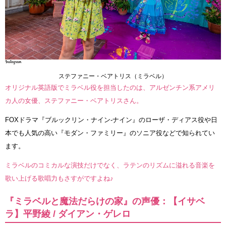
ステファニー・ベアトリス（ミラベル）
オリジナル英語版でミラベル役を担当したのは、アルゼンチン系アメリ
カ人の女優、ステファニー・ベアトリスさん。
FOXドラマ『ブルックリン・ナイン-ナイン』のローザ・ディアス役や日
本でも人気の高い『モダン・ファミリー』のソニア役などで知られてい
ます。
ミラベルのコミカルな演技だけでなく、ラテンのリズムに溢れる音楽を
歌い上げる歌唱力もさすがですよね♪
『ミラベルと魔法だらけの家』の声優：【イサベ
ラ】平野綾 / ダイアン・ゲレロ