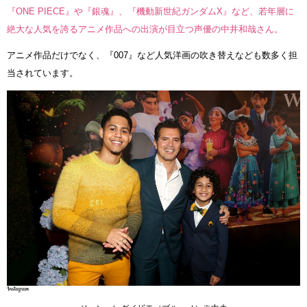
『ONE PIECE』や『銀魂』、『機動新世紀ガンダムX』など、若年層に
絶大な人気を誇るアニメ作品への出演が目立つ声優の中井和哉さん。
アニメ作品だけでなく、『007』など人気洋画の吹き替えなども数多く担
当されています。