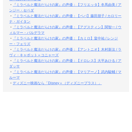
・
『ミラベルと魔法だらけの家』の声優：【フリエッタ】冬馬由美 / ア
ンジー・セペダ
・
『ミラベルと魔法だらけの家』の声優：【ペパ】藤田朋子 / カロリー
ナ・ガイタン
・
『ミラベルと魔法だらけの家』の声優：【アグスティン】関智一 / ウ
ィルマー・バルデラマ
・
『ミラベルと魔法だらけの家』の声優：【カミロ】畠中祐 / レンジ
ー・フェリズ
・
『ミラベルと魔法だらけの家』の声優：【アントニオ】木村新汰 / ラ
ヴィ・キャボット＝コニャーズ
・
『ミラベルと魔法だらけの家』の声優：【ドロレス】大平あひる / ア
ダッサ
・
『ミラベルと魔法だらけの家』の声優：【マリアーノ】武内駿輔 / マ
ルーマ
・
ディズニー映画なら「Disney＋（ディズニープラス）」