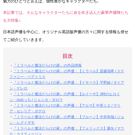
魅力のひとつと言えば、個性豊かなキャラクターたち。
本記事では、そんなキャラクターたちに命を吹き込んだ豪華声優陣たち
を大特集♪
日本語声優を中心に、オリジナル英語版声優の方々に関する情報も併せ
てご紹介していきます。
目次
・
『ミラベルと魔法だらけの家』の作品情報
・
『ミラベルと魔法だらけの家』の声優：【ミラベル】斎藤瑠希 / ステ
ファニー・ベアトリス
・
『ミラベルと魔法だらけの家』の声優：【イサベラ】平野綾 / ダイア
ン・ゲレロ
・
『ミラベルと魔法だらけの家』の声優：【ルイーサ】3時のヒロイ
ン・ゆめっち / ジェシカ・ダロウ
・
『ミラベルと魔法だらけの家』の声優：【アルマ】中尾ミエ / マリ
ア・セシリア・ボテロ
・
『ミラベルと魔法だらけの家』の声優：【ブルーノ】中井和哉 / ジョ
ン・レグイザモ
・
『ミラベルと魔法だらけの家』の声優：【フェリックス】勝矢 / マウ
ロ・カスティージョ