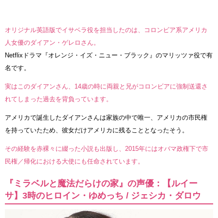
オリジナル英語版でイサベラ役を担当したのは、コロンビア系アメリカ
人女優のダイアン・ゲレロさん。
Netflixドラマ『オレンジ・イズ・ニュー・ブラック』のマリッツァ役で有
名です。
実はこのダイアンさん、14歳の時に両親と兄がコロンビアに強制送還さ
れてしまった過去を背負っています。
アメリカで誕生したダイアンさんは家族の中で唯一、アメリカの市民権
を持っていたため、彼女だけアメリカに残ることとなったそう。
その経験を赤裸々に綴った小説も出版し、2015年にはオバマ政権下で市
民権／帰化における大使にも任命されています。
『ミラベルと魔法だらけの家』の声優：【ルイー
サ】3時のヒロイン・ゆめっち / ジェシカ・ダロウ