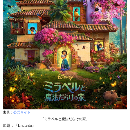
出典：
公式サイト
『ミラベルと魔法だらけの家』
原題：『Encanto』