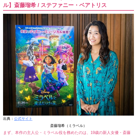
ル】斎藤瑠希 / ステファニー・ベアトリス
出典：
公式サイト
斎藤瑠希（ミラベル）
まず、本作の主人公・ミラベル役を務めたのは、19歳の新人女優・斎藤