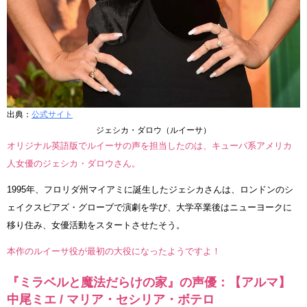
出典：
公式サイト
ジェシカ・ダロウ（ルイーサ）
オリジナル英語版でルイーサの声を担当したのは、キューバ系アメリカ
人女優のジェシカ・ダロウさん。
1995年、フロリダ州マイアミに誕生したジェシカさんは、ロンドンのシ
ェイクスピアズ・グローブで演劇を学び、大学卒業後はニューヨークに
移り住み、女優活動をスタートさせたそう。
本作のルイーサ役が最初の大役になったようですよ！
『ミラベルと魔法だらけの家』の声優：【アルマ】
中尾ミエ / マリア・セシリア・ボテロ