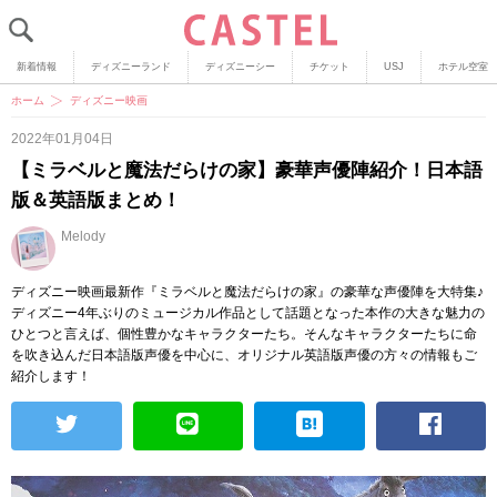
新着情報
ディズニーランド
ディズニーシー
チケット
USJ
ホテル空室
ホーム
ディズニー映画
2022年01月04日
【ミラベルと魔法だらけの家】豪華声優陣紹介！日本語
版＆英語版まとめ！
Melody
ディズニー映画最新作『ミラベルと魔法だらけの家』の豪華な声優陣を大特集♪
ディズニー4年ぶりのミュージカル作品として話題となった本作の大きな魅力の
ひとつと言えば、個性豊かなキャラクターたち。そんなキャラクターたちに命
を吹き込んだ日本語版声優を中心に、オリジナル英語版声優の方々の情報もご
紹介します！