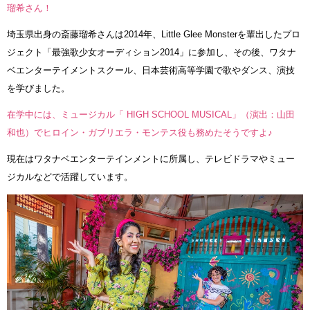
瑠希さん！
埼玉県出身の斎藤瑠希さんは2014年、Little Glee Monsterを輩出したプロ
ジェクト「最強歌少女オーディション2014」に参加し、その後、ワタナ
ベエンターテイメントスクール、日本芸術高等学園で歌やダンス、演技
を学びました。
在学中には、ミュージカル「 HIGH SCHOOL MUSICAL」（演出：山田
和也）でヒロイン・ガブリエラ・モンテス役も務めたそうですよ♪
現在はワタナベエンターテインメントに所属し、テレビドラマやミュー
ジカルなどで活躍しています。