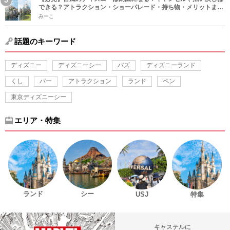
できる？アトラクション・ショーパレード・持ち物・メリットまと
め！
みーこ
話題のキーワード
ディズニー
ディズニーシー
バズ
ディズニーランド
くし
バー
アトラクション
ランド
ペン
東京ディズニーシー
エリア・特集
ランド
シー
USJ
特集
キャステルに