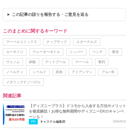
この記事の誤りを報告する・ご意見を送る
このまとめに関するキーワード
マーベルコミックス
ナップサック
エターナルズ
カーネイジ
ウォーターボトル
ニッパー
ペンチ
擬音
ヴェノム
銅板
デッドプール
マーベル
整列
ノベルティ
シールド
原画
アイアンマン
アルパB
メタリックナノパズル
関連記事
【ディズニープラス】ドコモから入会する方法やメリット
を徹底解説！お得な無料期間やディズニーDXのキャンペ
ーンも！
PR
キャステル編集部
2026/05/31