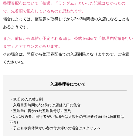
整理券配布について「抽選」「ランダム」といった記載はなかったの
で、先着順で配布しているものと思われます。
場合によっては、整理券を取得してから2〜3時間後の入店になることも
あるようです。
また、前日から混雑が予定される日は、公式Twitterで「整理券配布を行い
ます」とアナウンスがあります。
その場合は、開店から整理券配布での入店制限となりますので、ご注意
くださいね。
入店整理券について
・30分の入れ替え制
・入店目安時間の5分前には店舗入口に集合
・整理券に書かれた整理番号順に整列
・1人1枚必要、同行者がいる場合は人数分の整理券必須(※代替取得は
不可)
・子どもや身体障がい者の付き添いの場合はスタッフへ