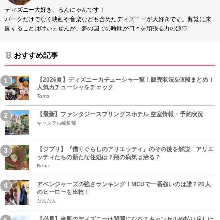
ディズニー大好き、るんにゃんです！
パークだけでなく映画や音楽なども含めたディズニーが大好きです。頻繁に来
園することは叶いませんが、夢の国での時間が日々を頑張る力の源♡
おすすめ記事
【2026夏】ディズニーカチューシャ一覧！販売状況&値段まとめ！
人気カチューシャをチェック
Tomo
【最新】ファンタジースプリングスホテル 空室情報・予約状況
キャステル編集部
【ジブリ】『借りぐらしのアリエッティ』のその後を解説！アリエ
ッティたちの新たな住処は？翔の病気は治る？
Rene
アベンジャーズの強さランキング！MCUで一番強いのは誰？20人
のヒーローを比較！
だんだん
【必見】台風のディズニーは閉園になる？キャンセルや払い戻しは