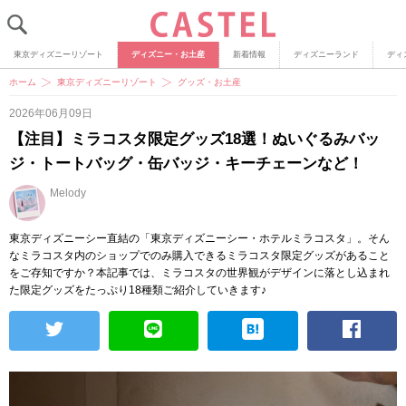
東京ディズニーリゾート
ディズニー・お土産
新着情報
ディズニーランド
ディ
ホーム
東京ディズニーリゾート
グッズ・お土産
2026年06月09日
【注目】ミラコスタ限定グッズ18選！ぬいぐるみバッ
ジ・トートバッグ・缶バッジ・キーチェーンなど！
Melody
東京ディズニーシー直結の「東京ディズニーシー・ホテルミラコスタ」。そん
なミラコスタ内のショップでのみ購入できるミラコスタ限定グッズがあること
をご存知ですか？本記事では、ミラコスタの世界観がデザインに落とし込まれ
た限定グッズをたっぷり18種類ご紹介していきます♪