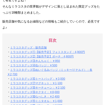
て有名ですよね！
そんなミラコスタの世界観がデザインに落とし込まれた限定グッズをた
っぷり18種類まとめました。
販売店舗や気になるお値段などの情報もご紹介していくので、必見です
よ♪
目次
・
ミラコスタグッズ：販売店舗
・
ミラコスタグッズ①【販売予定】フォトスタンド：4,900円
・
ミラコスタグッズ②【販売予定】ポーチ：4,800円
・
ミラコスタグッズ③きんちゃく：￥950
・
ミラコスタグッズ④缶バッジ：￥500
・
ミラコスタグッズ⑤ぬいぐるみバッジ（ミッキー/ドナルド）：各
￥2,700
・
ミラコスタグッズ⑥トートバッグ：￥3,000
・
ミラコスタグッズ⑦マグネット：￥1,100
・
ミラコスタグッズ⑧キーチェーン：￥2,100
・
ミラコスタグッズ⑨ネクタイ：￥8,000
・
ミラコスタグッズ⑩なべしき：￥2,400
・
ミラコスタグッズ⑪ミニタオル：￥1,000