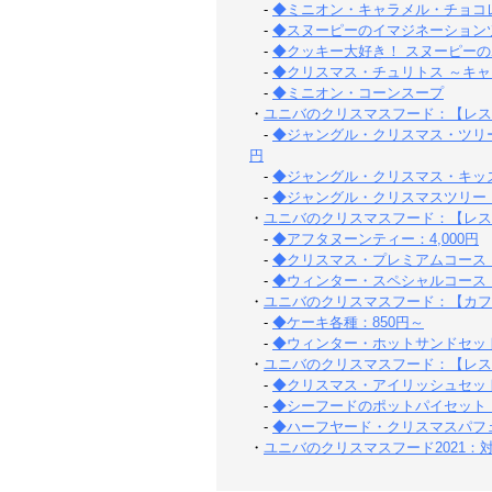
-
◆ミニオン・キャラメル・チョコレ
-
◆スヌーピーのイマジネーションツ
-
◆クッキー大好き！ スヌーピーの
-
◆クリスマス・チュリトス ～キャ
-
◆ミニオン・コーンスープ
・
ユニバのクリスマスフード：【レス
-
◆ジャングル・クリスマス・ツリー
円
-
◆ジャングル・クリスマス・キッズセ
-
◆ジャングル・クリスマスツリー・
・
ユニバのクリスマスフード：【レス
-
◆アフタヌーンティー：4,000円
-
◆クリスマス・プレミアムコース：6
-
◆ウィンター・スペシャルコース：5
・
ユニバのクリスマスフード：【カフ
-
◆ケーキ各種：850円～
-
◆ウィンター・ホットサンドセット：
・
ユニバのクリスマスフード：【レス
-
◆クリスマス・アイリッシュセット：
-
◆シーフードのポットパイセット：2
-
◆ハーフヤード・クリスマスパフェ：
・
ユニバのクリスマスフード2021