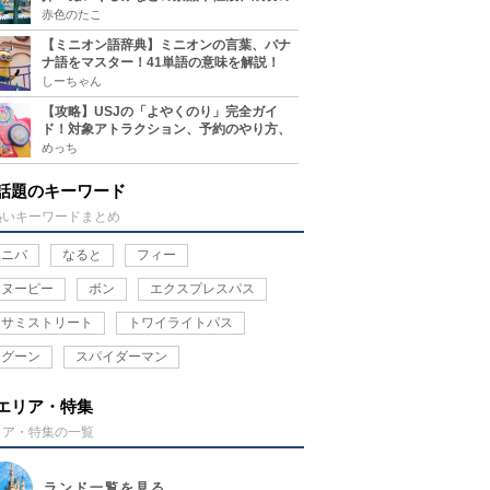
コツ、実施場所まとめ
赤色のたこ
【ミニオン語辞典】ミニオンの言葉、バナ
ナ語をマスター！41単語の意味を解説！
しーちゃん
【攻略】USJの「よやくのり」完全ガイ
ド！対象アトラクション、予約のやり方、
整理券との違い、注意点を紹介
めっち
話題のキーワード
熱いキーワードまとめ
ユニバ
なると
フィー
スヌーピー
ボン
エクスプレスパス
セサミストリート
トワイライトパス
ラグーン
スパイダーマン
エリア・特集
リア・特集の一覧
ランド
一覧を見る