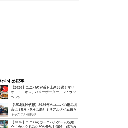
おすすめ記事
【2026】ユニバの定番お土産33選！マリ
オ、ミニオン、ハリーポッター、ジュラシ
ックパーク、セサミ、SINGなどのグッズ情
めっち
報
【USJ混雑予想】2026年のユニバの混み具
合は？8月・9月は混む？リアルタイム待ち
時間アプリも
キャステル編集部
【2026】ユニバのカーニバルゲームを紹
介！ぬいぐるみなどの景品や値段、成功の