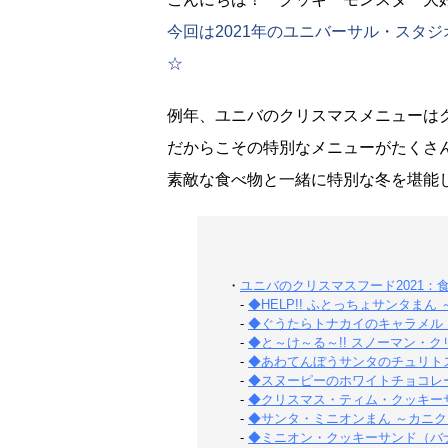
今回は2021年のユニバーサル・スタ
☆
例年、ユニバのクリスマスメニューは
だからこその特別なメニューがたくさ
素敵な食べ物と一緒に特別な冬を堪能
・
ユニバのクリスマスフード2021：
-
◆HELP!! ふとっちょサンタまん
-
◆ぐうたらトナカイのキャラメル・
-
◆と～け～る～!! スノーマン・ク
-
◆あわてんぼうサンタのチュリトス
-
◆スヌーピーのホワイトチョコレー
-
◆クリスマス・ティム・クッキーサ
-
◆サンタ・ミニオンまん ～カニク
-
◆ミニオン・クッキーサンド（バナ