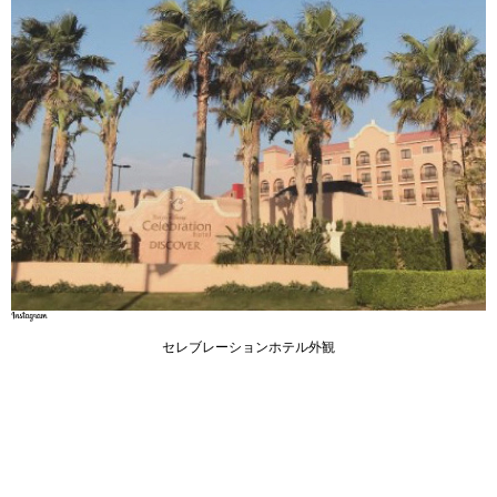
セレブレーションホテル外観