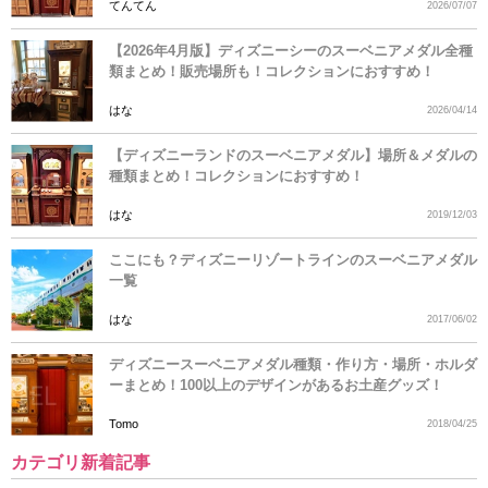
てんてん
2026/07/07
【2026年4月版】ディズニーシーのスーベニアメダル全種
類まとめ！販売場所も！コレクションにおすすめ！
はな
2026/04/14
【ディズニーランドのスーベニアメダル】場所＆メダルの
種類まとめ！コレクションにおすすめ！
はな
2019/12/03
ここにも？ディズニーリゾートラインのスーベニアメダル
一覧
はな
2017/06/02
ディズニースーベニアメダル種類・作り方・場所・ホルダ
ーまとめ！100以上のデザインがあるお土産グッズ！
Tomo
2018/04/25
カテゴリ新着記事