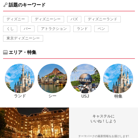
話題のキーワード
ディズニー
ディズニーシー
バズ
ディズニーランド
くし
バー
アトラクション
ランド
ペン
東京ディズニーシー
エリア・特集
ランド
シー
USJ
特集
キャステルに
いいね！しよう
テーマパークの最新情報をお届けします!