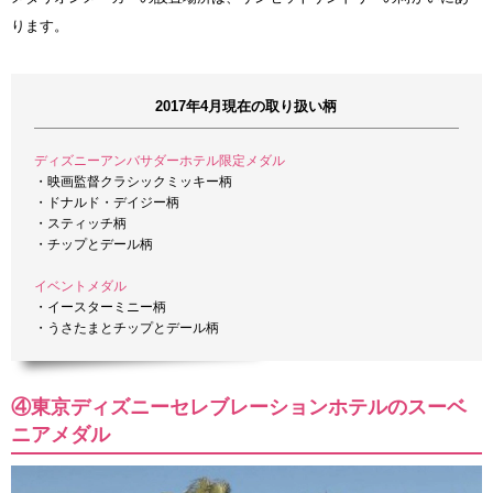
ります。
2017年4月現在の取り扱い柄
ディズニーアンバサダーホテル限定メダル
・映画監督クラシックミッキー柄
・ドナルド・デイジー柄
・スティッチ柄
・チップとデール柄
イベントメダル
・イースターミニー柄
・うさたまとチップとデール柄
④東京ディズニーセレブレーションホテルのスーベ
ニアメダル