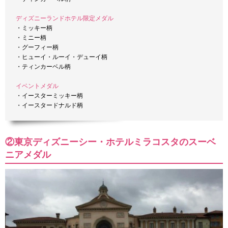
ディズニーランドホテル限定メダル
・ミッキー柄
・ミニー柄
・グーフィー柄
・ヒューイ・ルーイ・デューイ柄
・ティンカーベル柄
イベントメダル
・イースターミッキー柄
・イースタードナルド柄
②東京ディズニーシー・ホテルミラコスタのスーベ
ニアメダル