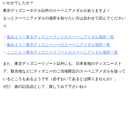
いかがでしたか？
東京ディズニーホテル以外のスーベニアメダルがありますよ！
もっとスーベニアメダルの場所を知りたい方は合わせて読んでください
☆
・
集めよう！東京ディズニーランドのスーベニアメダル場所一覧
・
集めよう！東京ディズニーシーのスーベニアメダル場所一覧
・
ここにも？東京ディズニーリゾートのスーベニアメダル場所一覧
また、東京ディズニーリゾート以外にも、日本各地のディズニースト
ア、観光地などにディズニーのご当地限定のスーベニアメダルを扱って
いるところもあるようです（必ずおいてあるとは限りませんが）。
ぜひ、旅の記念品として、探してみて下さいね☆