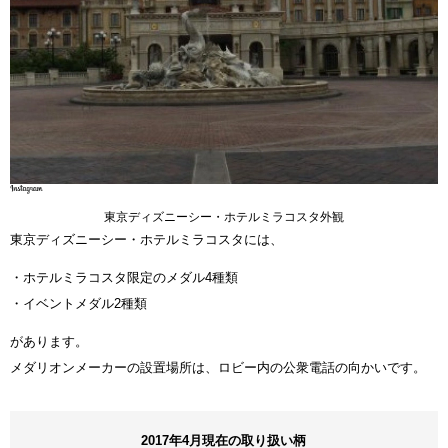
東京ディズニーシー・ホテルミラコスタ外観
東京ディズニーシー・ホテルミラコスタには、
・ホテルミラコスタ限定のメダル4種類
・イベントメダル2種類
があります。
メダリオンメーカーの設置場所は、ロビー内の公衆電話の向かいです。
2017年4月現在の取り扱い柄