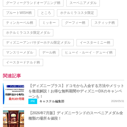
グーフィーグランドオープニング柄
スーベニアメダル
プルートWISH柄
ところ
ホテルミラコスタ限定
ティンカーベル柄
ミッキー
グーフィー柄
スティッチ柄
ホテルミラコスタ限定メダル
ディズニーアンバサダーホテル限定メダル
イースターミニー柄
マンスリーメダル
デール柄
ヒューイ・ルーイ・デューイ柄
イースタードナルド柄
関連記事
【ディズニープラス】ドコモから入会する方法やメリット
を徹底解説！お得な無料期間やディズニーDXのキャンペ
ーンも！
PR
キャステル編集部
2026/05/31
【2026年7月版】ディズニーランドのスーベニアメダル全
種類の場所＆値段！