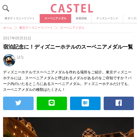
東京ディズニーリゾート
スーベニアメダル
新着情報
ディズニーランド
ディズ
ホーム
東京ディズニーリゾート
スーベニアメダル
2017年05月31日
宿泊記念に！ディズニーホテルのスーベニアメダル一覧
はな
ディズニーホテルでスーベニアメダルを作れる場所をご紹介。東京ディズニー
ホテルには、スーベニアメダルと呼ばれるメダルがあるのをご存知ですか？パ
ーク内のいたるところにあるスーベニアメダル。ディズニーホテルだけでも、
スーベニアメダルの種類はたくさん！