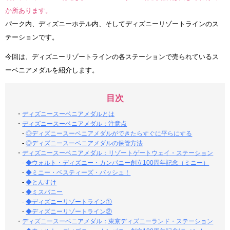
か所あります。
パーク内、ディズニーホテル内、そしてディズニーリゾートラインのス
テーションです。
今回は、ディズニーリゾートラインの各ステーションで売られているス
ーベニアメダルを紹介します。
目次
・
ディズニースーベニアメダルとは
・
ディズニースーベニアメダル：注意点
-
◎ディズニースーベニアメダルができたらすぐに平らにする
-
◎ディズニースーベニアメダルの保管方法
・
ディズニースーベニアメダル：リゾートゲートウェイ・ステーション
-
◆ウォルト・ディズニー・カンパニー創立100周年記念（ミニー）
-
◆ミニー・ベスティーズ・バッシュ！
-
◆とんすけ
-
◆ミスバニー
-
◆ディズニーリゾートライン①
-
◆ディズニーリゾートライン②
・
ディズニースーベニアメダル：東京ディズニーランド・ステーション