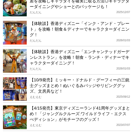
差を攻略しキャラダイを確実に取る方法◎キャラクタ
ーダイニングやショーとのパッケージも！
だんだん
2025/12/07
【体験談】香港ディズニー「インク・アンド・プレー
ト」を攻略！朝食＆ディナーでキャラクターダイニン
グ！
だんだん
2026/01/03
【体験談】香港ディズニー「エンチャンテッドガーデ
ンレストラン」を攻略！朝食・ランチ・ディナーでキ
ャラクターダイニング！
だんだん
2026/01/03
【10/9発売】ミッキー・ドナルド・グーフィーの三銃
士グッズまとめ！ぬいぐるみバッジやリビンググッ
ズ、文房具など！
えむえむ
2025/09/12
【4/15発売】東京ディズニーランド41周年グッズまと
め！「ジャングルクルーズ:ワイルドライフ・エクス
ぺディション」がモチーフのグッズ！
えむえむ
2023/07/07