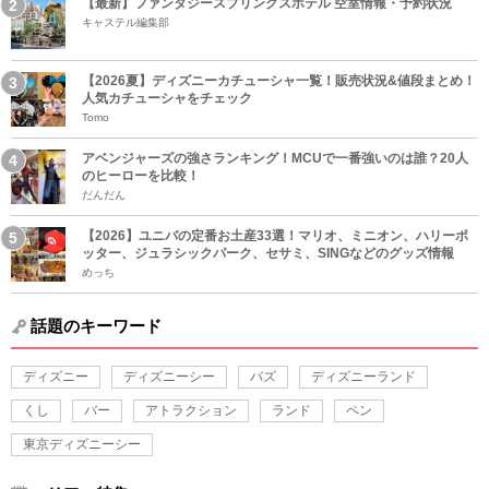
【最新】ファンタジースプリングスホテル 空室情報・予約状況
キャステル編集部
【2026夏】ディズニーカチューシャ一覧！販売状況&値段まとめ！
人気カチューシャをチェック
Tomo
アベンジャーズの強さランキング！MCUで一番強いのは誰？20人
のヒーローを比較！
だんだん
【2026】ユニバの定番お土産33選！マリオ、ミニオン、ハリーポ
ッター、ジュラシックパーク、セサミ、SINGなどのグッズ情報
めっち
話題のキーワード
ディズニー
ディズニーシー
バズ
ディズニーランド
くし
バー
アトラクション
ランド
ペン
東京ディズニーシー