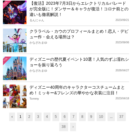
【復活】2023年7月3日からエレクトリカルパレード
TDL
が完全版に！ダンサー＆キャラが復活！コロナ前との
違いも徹底解説！
るんにゃん
2023/09/21
クララベル・カウのプロフィールまとめ！恋人・デビ
ュー作・会える場所は？
かなざわまゆ
2023/09/06
ディズニーの歴代夏イベント10選！人気のずぶ濡れシ
TDL
ョーを振り返ろう
かなざわまゆ
2026/04/27
ディズニー40周年のキャラクターコスチュームまと
め！ミッキー&フレンズの華やかな衣装に注目！
Tommy
2023/04/18
‹
1
2
3
4
5
6
7
8
9
10
...
37
38
›