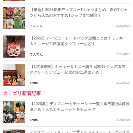
【最新】2026春夏ディズニーTシャツまとめ！新作Tシャ
ツから人気のおすすめTシャツまで紹介！
てんてん
2026/05/19
【2026】ディズニートートバッグ全種まとめ！ミッキー
＆ミニーやTDS限定ダッフィーなど！
てんてん
2026/01/21
【10/18発売】ミッキー＆ミニー誕生日2019グッズ15選！
スクリーンデビュー記念のお土産まとめ！
Tomo
2019/09/30
カテゴリ新着記事
【2026夏】ディズニーカチューシャ一覧！販売状況&値段
まとめ！人気カチューシャをチェック
Tomo
2026/08/08
ディズニーランド・シーで買えるトイストーリーグッズ全