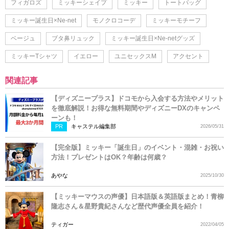
フィガロズ
ミッキーシェイプ
ミッキー
トートバッグ
ミッキー誕生日×Ne-net
モノクロコーデ
ミッキーモチーフ
ベージュ
ブタ鼻リュック
ミッキー誕生日×Ne-netグッズ
ミッキーTシャツ
イエロー
ユニセックスM
アクセント
関連記事
【ディズニープラス】ドコモから入会する方法やメリット
を徹底解説！お得な無料期間やディズニーDXのキャンペ
ーンも！
PR
キャステル編集部
2026/05/31
【完全版】ミッキー「誕生日」のイベント・混雑・お祝い
方法！プレゼントはOK？年齢は何歳？
あやな
2025/10/30
【ミッキーマウスの声優】日本語版＆英語版まとめ！青柳
隆志さん＆星野貴紀さんなど歴代声優全員を紹介！
ティガー
2022/04/05