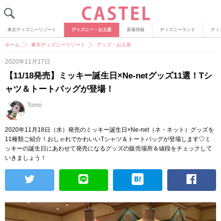
東京ディズニーリゾート
ディズニー・お土産
新着情報
ディズニーランド
ディ
ホーム
東京ディズニーリゾート
グッズ・お土産
2020年11月17日
【11/18発売】ミッキー誕生日×Ne-netグッズ11選！Tシ
ャツ＆トートバッグが登場！
Tomo
2020年11月18日（水）発売のミッキー誕生日×Ne-net（ネ・ネット）グッズを
11種類ご紹介！おしゃれでかわいいTシャツ＆トートバッグが登場します♡ミ
ッキーの誕生日にあわせて発売になるグッズの販売場所＆値段をチェックして
いきましょう！