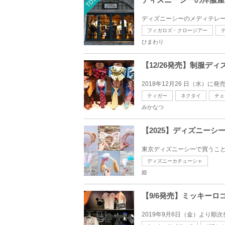
TDS
ディズニーシーのメディテレー
フィガロズ・クロージアー
ひまわり
【12/26発売】制服
2018年12月26 日（水）
ティガー
ネクタイ
チェ
みかなつ
【2025】ディズニー
東京ディズニーシーで買うこと
ディズニーカチューシャ
姫
【9/6発売】ミッキー
2019年9月6日（金）より順