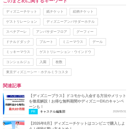
このまとめに関するキーワード
ディズニーチケット
紙チケット
絵柄チケット
ゲストリレーション
ディズニーアンバサダーホテル
スペチアーレ
アンバサダーフロア
グーフィー
ドナルドダック
プルート
ミニーマウス
デール
ミッキーマウス
ゲストリレーション・ウインドウ
コンシェルジュ
入園
枚数
東京ディズニーシー・ホテルミラコスタ
関連記事
【ディズニープラス】ドコモから入会する方法やメリット
を徹底解説！お得な無料期間やディズニーDXのキャンペ
ーンも！
PR
キャステル編集部
2026/05/31
【2026年8月】ディズニーチケットはコンビニで購入しよ
う！値段&買い方まとめ！