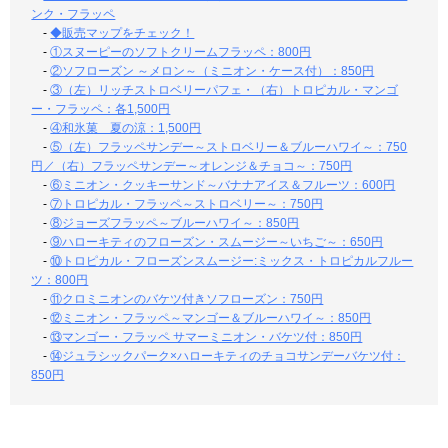
ンク・フラッペ
-
◆販売マップをチェック！
-
①スヌーピーのソフトクリームフラッペ：800円
-
②ソフローズン ～メロン～（ミニオン・ケース付）：850円
-
③（左）リッチストロベリーパフェ・（右）トロピカル・マンゴ
ー・フラッペ：各1,500円
-
④和氷菓 夏の涼：1,500円
-
⑤（左）フラッペサンデー～ストロベリー＆ブルーハワイ～：750
円／（右）フラッペサンデー～オレンジ＆チョコ～：750円
-
⑥ミニオン・クッキーサンド～バナナアイス＆フルーツ：600円
-
⑦トロピカル・フラッペ～ストロベリー～：750円
-
⑧ジョーズフラッペ～ブルーハワイ～：850円
-
⑨ハローキティのフローズン・スムージー～いちご～：650円
-
⑩トロピカル・フローズンスムージー:ミックス・トロピカルフルー
ツ：800円
-
⑪クロミニオンのバケツ付きソフローズン：750円
-
⑫ミニオン・フラッペ～マンゴー＆ブルーハワイ～：850円
-
⑬マンゴー・フラッペ サマーミニオン・バケツ付：850円
-
⑭ジュラシックパーク×ハローキティのチョコサンデーバケツ付：
850円