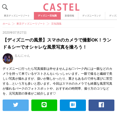
東京ディズニーリゾート
ディズニー豆知識
新着情報
ディズニーランド
ディズ
ホーム
東京ディズニーリゾート
豆知識集
2020年07月27日
【ディズニーの風景】スマホのカメラで撮影OK！ラン
ド＆シーでオシャレな風景写真を撮ろう！
るんにゃん
ディズニーに行ったら写真撮影は外せませんよね♡パーク内には一眼などのカ
メラを持って来ているゲストさんもいらっしゃいます。一眼で撮ると繊細で美
しい写真が撮れますが、扱いが難しかったり、重さもあるので持ち運びに苦労
する…という方も多いと思います。今回はスマホのカメラでも綺麗な風景写真
が撮れるパークのフォトスポットや、おすすめの時間帯、撮り方のコツなど
を、元写真部の筆者がご紹介します♡