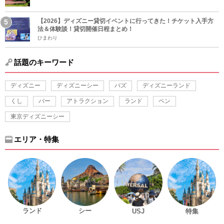
【2026】ディズニー貸切イベントに行ってきた！チケット入手方
法＆体験談！貸切開催日程まとめ！
ひまわり
話題のキーワード
ディズニー
ディズニーシー
バズ
ディズニーランド
くし
バー
アトラクション
ランド
ペン
東京ディズニーシー
エリア・特集
ランド
シー
USJ
特集