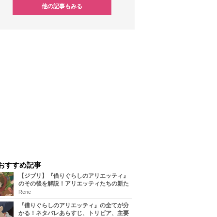
他の記事もみる
おすすめ記事
【ジブリ】『借りぐらしのアリエッティ』
のその後を解説！アリエッティたちの新た
な住処は？翔の病気は治る？
Rene
『借りぐらしのアリエッティ』の全てが分
かる！ネタバレあらすじ、トリビア、主要