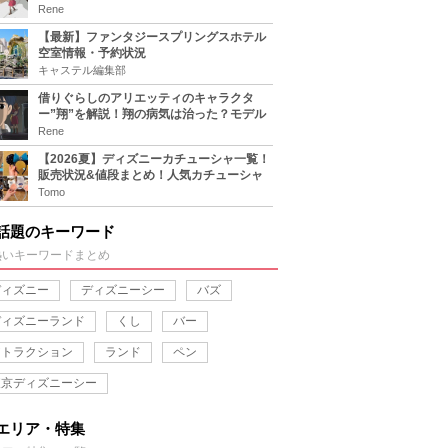
キャラまとめ！
Rene
【最新】ファンタジースプリングスホテル
空室情報・予約状況
キャステル編集部
借りぐらしのアリエッティのキャラクタ
ー”翔”を解説！翔の病気は治った？モデル
は誰？
Rene
【2026夏】ディズニーカチューシャ一覧！
販売状況&値段まとめ！人気カチューシャ
をチェック
Tomo
話題のキーワード
熱いキーワードまとめ
ディズニー
ディズニーシー
バズ
ディズニーランド
くし
バー
アトラクション
ランド
ペン
東京ディズニーシー
エリア・特集