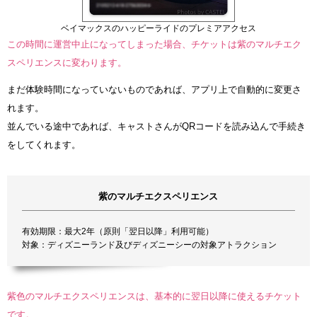
ベイマックスのハッピーライドのプレミアアクセス
この時間に運営中止になってしまった場合、チケットは紫のマルチエク
スペリエンスに変わります。
まだ体験時間になっていないものであれば、アプリ上で自動的に変更さ
れます。
並んでいる途中であれば、キャストさんがQRコードを読み込んで手続き
をしてくれます。
紫のマルチエクスペリエンス
有効期限：最大2年（原則「翌日以降」利用可能）
対象：ディズニーランド及びディズニーシーの対象アトラクション
紫色のマルチエクスペリエンスは、基本的に翌日以降に使えるチケット
です。