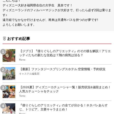
こんにちは！
ディズニー大好き福岡県在住の大学生 真奈です！
ディズニーランドのフィルハーマジックが大好きで、行ったら必ず2回は乗りま
す♪
遠方組でなかなか行けませんが、将来は共通年パスを持つのが夢です!
よろしくお願いします。
おすすめ記事
【ジブリ】『借りぐらしのアリエッティ』のその後を解説！アリエ
ッティたちの新たな住処は？翔の病気は治る？
Rene
【最新】ファンタジースプリングスホテル 空室情報・予約状況
キャステル編集部
【2026夏】ディズニーカチューシャ一覧！販売状況&値段まとめ！
人気カチューシャをチェック
Tomo
『借りぐらしのアリエッティ』の全てが分かる！ネタバレあらす
じ、トリビア、主要キャラまとめ！
Rene