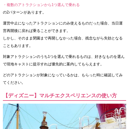
・複数のアトラクションから1つ選んで乗れる
の2パターンがあります。
運営中止になったアトラクションにのみ使えるものだった場合、当日運
営再開後に戻れば乗ることができます。
しかし、そのまま閉園まで再開しなかった場合、残念ながら失効となる
こともあります。
対象アトラクションのうち1つを選んで乗れるものは、好きなものを選ん
で現地キャストに提示すれば優先的に案内してもらえます。
どのアトラクションが対象になっているかは、もらった時に確認してみ
てください。
【ディズニー】マルチエクスペリエンスの使い方