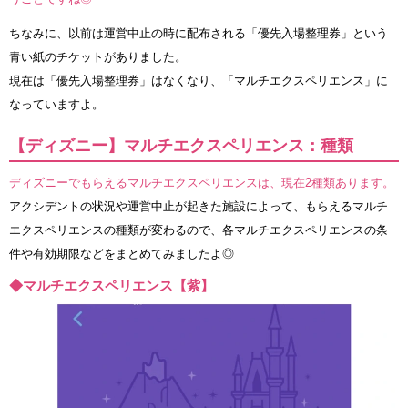
ちなみに、以前は運営中止の時に配布される「優先入場整理券」という
青い紙のチケットがありました。
現在は「優先入場整理券」はなくなり、「マルチエクスペリエンス」に
なっていますよ。
【ディズニー】マルチエクスペリエンス：種類
ディズニーでもらえるマルチエクスペリエンスは、現在2種類あります。
アクシデントの状況や運営中止が起きた施設によって、もらえるマルチ
エクスペリエンスの種類が変わるので、各マルチエクスペリエンスの条
件や有効期限などをまとめてみましたよ◎
◆マルチエクスペリエンス【紫】