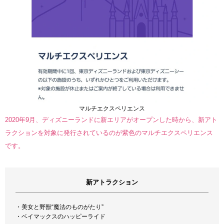
マルチエクスペリエンス
2020年9月、ディズニーランドに新エリアがオープンした時から、新アト
ラクションを対象に発行されているのが紫色のマルチエクスペリエンス
です。
新アトラクション
・美女と野獣“魔法のものがたり”
・ベイマックスのハッピーライド