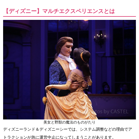
【ディズニー】マルチエクスペリエンスとは
美女と野獣の魔法のものがたり
ディズニーランド＆ディズニーシーでは、システム調整などの理由でア
トラクションが急に運営中止になってしまうことがあります。