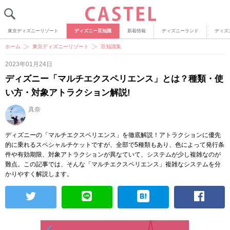
東京ディズニーリゾート
ディズニー豆知識
新着情報
ディズニーランド
ディズ
ホーム
東京ディズニーリゾート
豆知識集
2023年01月24日
ディズニー「マルチエクスペリエンス」とは？種類・使
い方・対象アトラクション解説!
真奈
ディズニーの「マルチエクスペリエンス」を徹底解説！アトラクションに優先
的に乗れるスペシャルチケットですが、全部で5種類もあり、色によって発行条
件や有効期限、対象アトラクションが異なていて、システムが少し複雑なのが
難点。この記事では、そんな「マルチエクスペリエンス」複雑なシステムを分
かりやすく解説します。