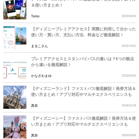
＆使い方まとめ！
Tomo
2025/06/20
【ディズニープレミアアクセス】実際に利用して分かった
使い方・買い方、支払い方法、料金など徹底解説！
まるこさん
2025/12/01
プレミアアクセスとスタンバイパスの違いは？6つの観点
から違いを徹底解説！
かなざわまゆ
2023/03/30
【ディズニーランド】ファストパス徹底解説！発券方法＆
使い方まとめ！アプリ対応やマルチエクスペリエンスも
真奈
2019/11/29
【ディズニーシー】ファストパス徹底解説！発券方法＆使
い方まとめ！アプリ対応やマルチエクスペリエンスも
真奈
2020/02/04