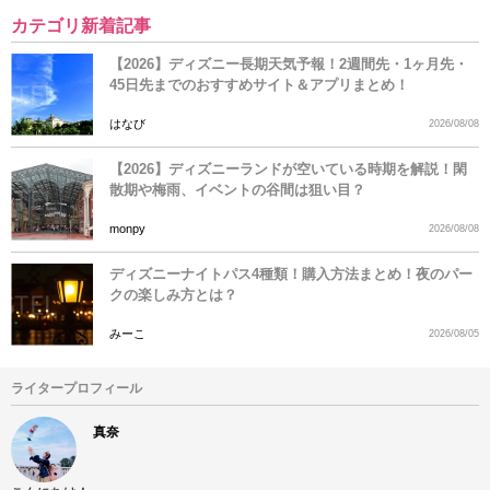
カテゴリ新着記事
【2026】ディズニー長期天気予報！2週間先・1ヶ月先・
45日先までのおすすめサイト＆アプリまとめ！
はなび
2026/08/08
【2026】ディズニーランドが空いている時期を解説！閑
散期や梅雨、イベントの谷間は狙い目？
monpy
2026/08/08
ディズニーナイトパス4種類！購入方法まとめ！夜のパー
クの楽しみ方とは？
みーこ
2026/08/05
ライタープロフィール
真奈