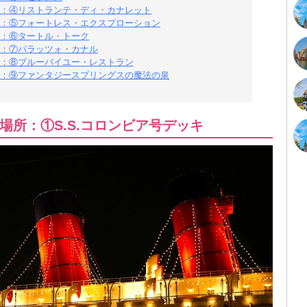
：④リストランテ・ディ・カナレット
：⑤フォートレス・エクスプローション
：⑥タートル・トーク
：⑦パラッツォ・カナル
：⑧ブルーバイユー・レストラン
：⑨ファンタジースプリングスの魔法の泉
所：①S.S.コロンビア号デッキ