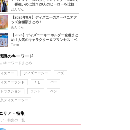
一番強いのは誰？20人のヒーローを比較！
だんだん
【2026年8月】ディズニーのスーベニアグ
ッズ全種類まとめ！
あんにん
【2026】ディズニーキーホルダー全種まと
め！人気のキャラクター＆プリンセス！ペ
アグッズにおすすめ！
Tomo
話題のキーワード
熱いキーワードまとめ
ディズニー
ディズニーシー
バズ
ディズニーランド
くし
バー
アトラクション
ランド
ペン
東京ディズニーシー
エリア・特集
リア・特集の一覧