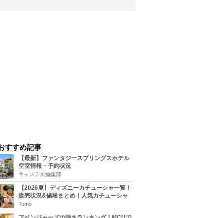
おすすめ記事
【最新】ファンタジースプリングスホテル
空室情報・予約状況
キャステル編集部
【2026夏】ディズニーカチューシャ一覧！
販売状況&値段まとめ！人気カチューシャ
をチェック
Tomo
アベンジャーズの強さランキング！MCUで