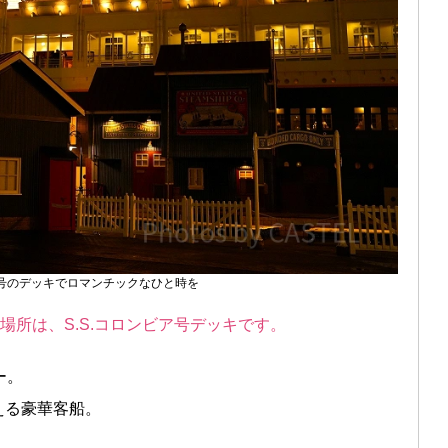
ア号のデッキでロマンチックなひと時を
場所は、S.S.コロンビア号デッキです。
ー。
える豪華客船。