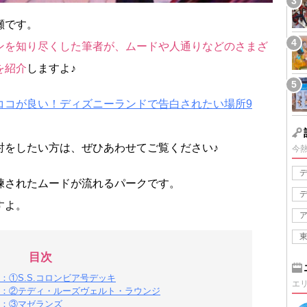
瀬です。
ンを知り尽くした筆者が、ムードや人通りなどのさまざ
を紹介
しますよ♪
ココが良い！ディズニーランドで告白されたい場所9
討をしたい方は、ぜひあわせてご覧ください♪
今
練されたムードが流れるパークです。
すよ。
目次
①S.S.コロンビア号デッキ
エ
：②テディ・ルーズヴェルト・ラウンジ
：③マゼランズ