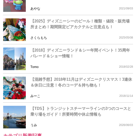
あやな
2021/09/03
【2025】ディズニーシーのビール！種類・値段・販売場
所まとめ！期間限定ビアカクテルと注意点も！
さくらもち
2025/05/08
【2018】ディズニーランド＆シー年間イベント！35周年
パレード＆ショー情報！
Tomo
2018/02/28
【混雑予想】2018年11月はディズニークリスマス！3連休
＆休日に注意！冬のコーデ＆持ち物も！
みーこ
2018/11/14
【TDS】トランジットスチーマーラインの3つのコースと
乗り場をガイド！所要時間や休止情報も
うみ
2026/06/03
カテゴリ新着記事