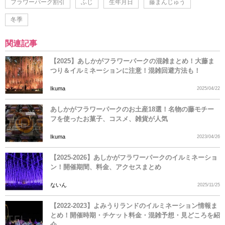
フラワーパーク割引
ふじ
生年月日
藤まんじゅう
冬季
関連記事
【2025】あしかがフラワーパークの混雑まとめ！大藤ま
つり＆イルミネーションに注意！混雑回避方法も！
Ikuma
2025/04/22
あしかがフラワーパークのお土産18選！名物の藤モチー
フを使ったお菓子、コスメ、雑貨が人気
Ikuma
2023/04/26
【2025-2026】あしかがフラワーパークのイルミネーショ
ン！開催期間、料金、アクセスまとめ
ないん
2025/11/25
【2022-2023】よみうりランドのイルミネーション情報ま
とめ！開催時期・チケット料金・混雑予想・見どころを紹
介