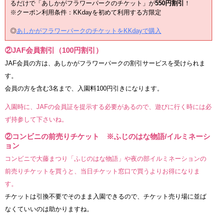
るだけで「あしかがフラワーパークのチケット」が
550円割引
！
※クーポン利用条件：KKdayを初めて利用する方限定
◎
あしかがフラワーパークのチケットをKKdayで購入
②JAF会員割引（100円割引）
JAF会員の方は、あしかがフラワーパークの割引サービスを受けられま
す。
会員の方を含む3名まで、入園料100円引きになります。
入園時に、JAFの会員証を提示する必要があるので、遊びに行く時には必
ず持参して下さいね。
②コンビニの前売りチケット
※ふじのはな物語/イルミネーシ
ョン
コンビニで大藤まつり「ふじのはな物語」や夜の部イルミネーションの
前売りチケットを買うと、当日チケット窓口で買うよりお得になりま
す。
チケットは引換不要でそのまま入園できるので、チケット売り場に並ば
なくていいのは助かりますね。