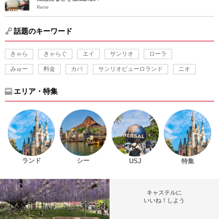
Rene
話題のキーワード
きゃら
きゃらぐ
エイ
サンリオ
ローラ
みゅー
料金
カバ
サンリオピューロランド
ニオ
エリア・特集
ランド
シー
USJ
特集
キャステルに
いいね！しよう