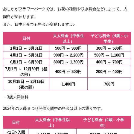
あしかがフラワーパークでは、お花の種類や咲き具合などによって、入
園料が変わります。
また、日中と夜でも料金が変動しますよ♪
大人料金（中学生
子ども料金（4歳～小
日付
以上）
学生）
1月1日 ～ 3月31日
500円 ～ 900円
300円 ～ 500円
4月1日 ～ 5月31日
900円 ～ 2,200円
500円 ～ 1,100円
6月1日 ～ 6月30日
800円 ～ 1,300円
400円 ～ 700円
7月1日 ～ 12月30日（昼
400円 ～ 800円
200円 ～ 400円
の部）
10月18日 ～ 2月16日
1,400円
700円
（夜の部）
・3歳未満無料
2024年の大藤まつり開催期間中の料金は以下の通りです。
大人料金（中学生以
子ども料金（4歳～小学
日付
上）
生）
<1日>入園