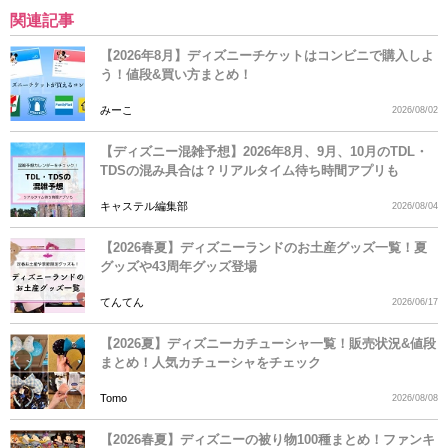
関連記事
【2026年8月】ディズニーチケットはコンビニで購入しよ
う！値段&買い方まとめ！
みーこ
2026/08/02
【ディズニー混雑予想】2026年8月、9月、10月のTDL・
TDSの混み具合は？リアルタイム待ち時間アプリも
キャステル編集部
2026/08/04
【2026春夏】ディズニーランドのお土産グッズ一覧！夏
グッズや43周年グッズ登場
てんてん
2026/06/17
【2026夏】ディズニーカチューシャ一覧！販売状況&値段
まとめ！人気カチューシャをチェック
Tomo
2026/08/08
【2026春夏】ディズニーの被り物100種まとめ！ファンキ