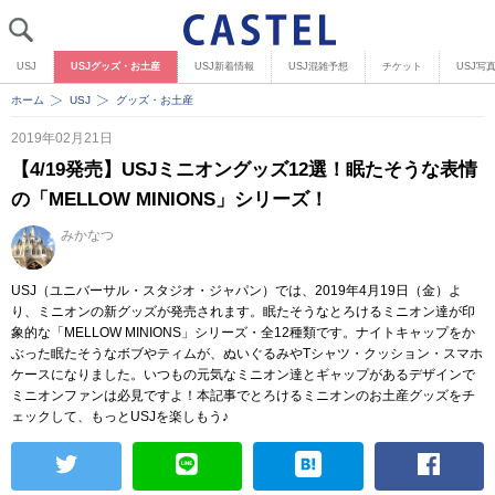
USJ
USJグッズ・お土産
USJ新着情報
USJ混雑予想
チケット
USJ写
ホーム
USJ
グッズ・お土産
2019年02月21日
【4/19発売】USJミニオングッズ12選！眠たそうな表情
の「MELLOW MINIONS」シリーズ！
みかなつ
USJ（ユニバーサル・スタジオ・ジャパン）では、2019年4月19日（金）よ
り、ミニオンの新グッズが発売されます。眠たそうなとろけるミニオン達が印
象的な「MELLOW MINIONS」シリーズ・全12種類です。ナイトキャップをか
ぶった眠たそうなボブやティムが、ぬいぐるみやTシャツ・クッション・スマホ
ケースになりました。いつもの元気なミニオン達とギャップがあるデザインで
ミニオンファンは必見ですよ！本記事でとろけるミニオンのお土産グッズをチ
ェックして、もっとUSJを楽しもう♪