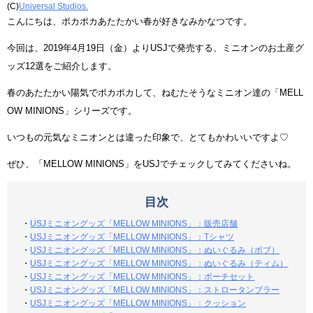
(C)
Universal Studios.
こんにちは、ポカポカあたたかい春が好きなみかなつです。
今回は、2019年4月19日（金）よりUSJで発売する、ミニオンのお土産グ
ッズ12選をご紹介します。
春のあたたかい陽気でポカポカして、ねむたそうなミニオン達の「MELL
OW MINIONS」シリーズです。
いつもの元気なミニオンとは違った印象で、とてもかわいいですよ♡
ぜひ、「MELLOW MINIONS」をUSJでチェックしてみてくださいね。
目次
・
USJミニオングッズ「MELLOW MINIONS」：販売店舗
・
USJミニオングッズ「MELLOW MINIONS」：Tシャツ
・
USJミニオングッズ「MELLOW MINIONS」：ぬいぐるみ（ボブ）
・
USJミニオングッズ「MELLOW MINIONS」：ぬいぐるみ（ティム）
・
USJミニオングッズ「MELLOW MINIONS」：ポーチセット
・
USJミニオングッズ「MELLOW MINIONS」：ストロータンブラー
・
USJミニオングッズ「MELLOW MINIONS」：クッション