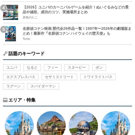
【2026】ユニバのカーニバルゲームを紹介！ぬいぐるみなどの景
品や値段、成功のコツ、実施場所まとめ
赤色のたこ
名探偵コナン映画 歴代全29作品一覧！1997年〜2026年の劇場版ま
とめ！最新作『名探偵コナン ハイウェイの堕天使』も
Tomo
話題のキーワード
ユニバ
なると
フィー
スヌーピー
ボン
エクスプレスパス
セサミストリート
トワイライトパス
ラグーン
スパイダーマン
エリア・特集