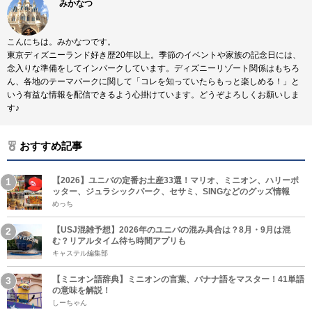
みかなつ
こんにちは。みかなつです。
東京ディズニーランド好き歴20年以上。季節のイベントや家族の記念日には、
念入りな準備をしてインパークしています。ディズニーリゾート関係はもちろ
ん、各地のテーマパークに関して「コレを知っていたらもっと楽しめる！」と
いう有益な情報を配信できるよう心掛けています。どうぞよろしくお願いしま
す♪
おすすめ記事
【2026】ユニバの定番お土産33選！マリオ、ミニオン、ハリーポ
ッター、ジュラシックパーク、セサミ、SINGなどのグッズ情報
めっち
【USJ混雑予想】2026年のユニバの混み具合は？8月・9月は混
む？リアルタイム待ち時間アプリも
キャステル編集部
【ミニオン語辞典】ミニオンの言葉、バナナ語をマスター！41単語
の意味を解説！
しーちゃん