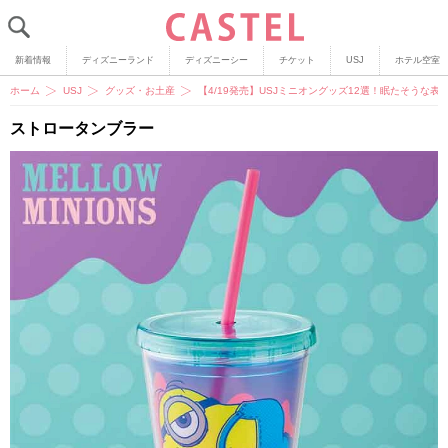
新着情報
ディズニーランド
ディズニーシー
チケット
USJ
ホテル空室
ホーム
USJ
グッズ・お土産
【4/19発売】USJミニオングッズ12選！眠たそうな表情の
ストロータンブラー