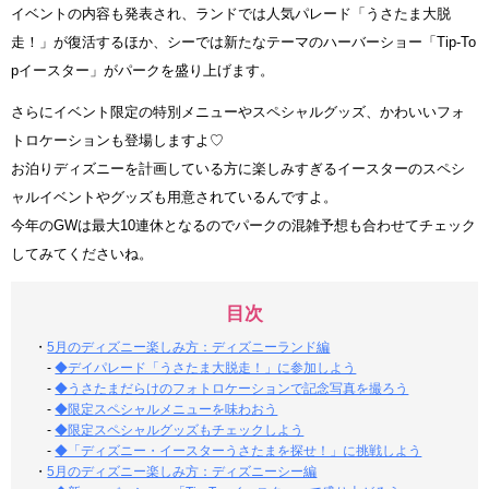
イベントの内容も発表され、ランドでは人気パレード「うさたま大脱
走！」が復活するほか、シーでは新たなテーマのハーバーショー「Tip-To
pイースター」がパークを盛り上げます。
さらにイベント限定の特別メニューやスペシャルグッズ、かわいいフォ
トロケーションも登場しますよ♡
お泊りディズニーを計画している方に楽しみすぎるイースターのスペシ
ャルイベントやグッズも用意されているんですよ。
今年のGWは最大10連休となるのでパークの混雑予想も合わせてチェック
してみてくださいね。
目次
・
5月のディズニー楽しみ方：ディズニーランド編
-
◆デイパレード「うさたま大脱走！」に参加しよう
-
◆うさたまだらけのフォトロケーションで記念写真を撮ろう
-
◆限定スペシャルメニューを味わおう
-
◆限定スペシャルグッズもチェックしよう
-
◆「ディズニー・イースターうさたまを探せ！」に挑戦しよう
・
5月のディズニー楽しみ方：ディズニーシー編