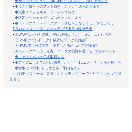
-
◆新ハーバーショー「Tip-Topイースター」で盛り上がろう
-
◆うさピヨたちのフォトロケーション記念写真を撮ろう
-
◆限定スペシャルメニューを味わおう
-
◆限定スペシャルグッズもチェックしよう
-
◆「ディズニー・イースターうさピヨとなかよし」を楽しもう
・
5月のディズニー楽しみ方：2019年5月の混雑予想
-
①GW中はずっと混雑、特に5月4日（土）・5日（日）に注意
-
②GW明け5月7日（火）以降の平日は混雑緩和
-
③GW以降は一時閑散、後半になるにつれて混雑傾向
・
5月のディズニー楽しみ方：パークの混雑を避ける3つのポイント
-
◆ファストパスは必ず取得する
-
◆ディズニーホテル宿泊特典「ハッピー15エントリー」を利用する
-
◆食事は1時間ずらしが基本、予約も必須
・
5月のディズニー楽しみ方：お泊りディズニーでオリジナルグッズが
貰おう