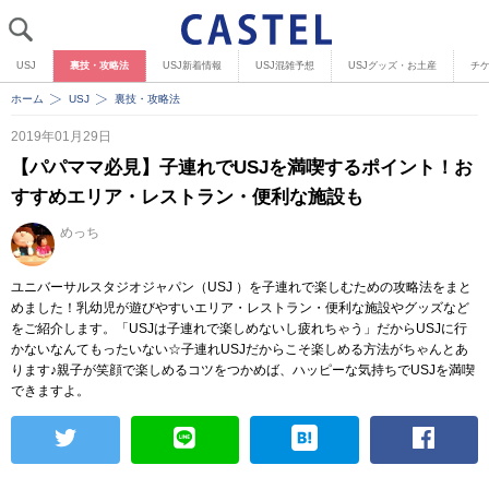
USJ
裏技・攻略法
USJ新着情報
USJ混雑予想
USJグッズ・お土産
チ
ホーム
USJ
裏技・攻略法
2019年01月29日
【パパママ必見】子連れでUSJを満喫するポイント！お
すすめエリア・レストラン・便利な施設も
めっち
ユニバーサルスタジオジャパン（USJ ）を子連れで楽しむための攻略法をまと
めました！乳幼児が遊びやすいエリア・レストラン・便利な施設やグッズなど
をご紹介します。「USJは子連れで楽しめないし疲れちゃう」だからUSJに行
かないなんてもったいない☆子連れUSJだからこそ楽しめる方法がちゃんとあ
ります♪親子が笑顔で楽しめるコツをつかめば、ハッピーな気持ちでUSJを満喫
できますよ。