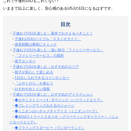
これで子連れUSJもこわくない！
いままで以上に楽しく、安心感のあるUSJの1日になるはずです。
目次
・
子連れでUSJを楽しむ：基本でおさえるべきこと！
-
子連れUSJのバイブル「スタジオガイド」
-
身長制限は事前にチェック
・
子連れでUSJを楽しむ：強い味方「ファミリーサービス」
-
「ファミリーサービス」の場所
-
迷子センター
・
子連れでUSJを楽しむ：おすすめのエリア
-
親子が安心して楽しめる
-
1日出し入れできるコインロッカー
-
「よやくのり」を使おう
-
おすめすめトイレ情報
・
子連れでUSJを楽しむ：おすすめのアトラクション
-
◆セサミストリート4－Dマジック（ハリウッドエリア）
-
◆プレイングウィズおさるのジョージ
-
◆ミニオンのハチャメチャアイス（ミニオンパーク）
-
◆42ndストリートスタジオ ～グリーティングギャラリー～（ニュ
ーヨークエリア）
-
◆フライングスヌーピー（ワンダーランド）