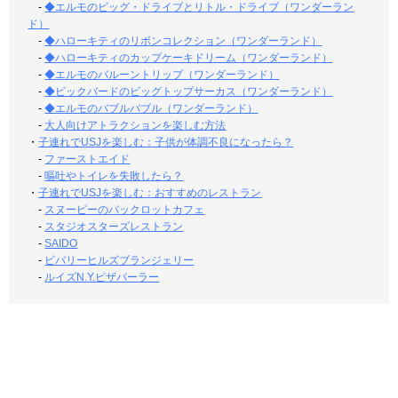
-
◆エルモのビッグ・ドライブとリトル・ドライブ（ワンダーラン
ド）
-
◆ハローキティのリボンコレクション（ワンダーランド）
-
◆ハローキティのカップケーキドリーム（ワンダーランド）
-
◆エルモのバルーントリップ（ワンダーランド）
-
◆ビックバードのビッグトップサーカス（ワンダーランド）
-
◆エルモのバブルバブル（ワンダーランド）
-
大人向けアトラクションを楽しむ方法
・
子連れでUSJを楽しむ：子供が体調不良になったら？
-
ファーストエイド
-
嘔吐やトイレを失敗したら？
・
子連れでUSJを楽しむ：おすすめのレストラン
-
スヌーピーのバックロットカフェ
-
スタジオスターズレストラン
-
SAIDO
-
ビバリーヒルズブランジェリー
-
ルイズN.Y.ピザパーラー