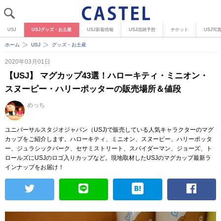
USJ
USJグッズ・お土産
USJ新着情報
USJ混雑予想
チケット
USJ写
ホーム
USJ
グッズ・お土産
2020年03月01日
【USJ】 マグカップ43選！ハローキティ・ミニオン・
スヌーピー・ハリーポッターの販売場所＆値段
めっち
ユニバーサルスタジオジャパン（USJ)で販売している人気キャラクターのマグ
カップをご紹介します。ハローキティ、ミニオン、スヌーピー、ハリーポッタ
ー、ジュラシックパーク、セサミストリート、スパイダーマン、ジョーズ、ト
ロールズにUSJのロゴ入りカップなど。現地取材したUSJのマグカップ最新ラ
インナップをお届け！