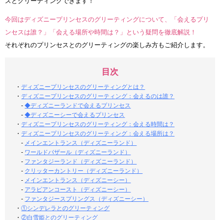
スとグリーティングできます！
今回はディズニープリンセスのグリーティングについて、「会えるプリ
ンセスは誰？」「会える場所や時間は？」という疑問を徹底解説！
それぞれのプリンセスとのグリーティングの楽しみ方もご紹介します。
目次
・
ディズニープリンセスのグリーティングとは？
・
ディズニープリンセスのグリーティング：会えるのは誰？
-
◆ディズニーランドで会えるプリンセス
-
◆ディズニーシーで会えるプリンセス
・
ディズニープリンセスのグリーティング：会える時間は？
・
ディズニープリンセスのグリーティング：会える場所は？
-
メインエントランス（ディズニーランド）
-
ワールドバザール（ディズニーランド）
-
ファンタジーランド（ディズニーランド）
-
クリッターカントリー（ディズニーランド）
-
メインエントランス（ディズニーシー）
-
アラビアンコースト（ディズニーシー）
-
ファンタジースプリングス（ディズニーシー）
・
①シンデレラとのグリーティング
・
②白雪姫とのグリーティング