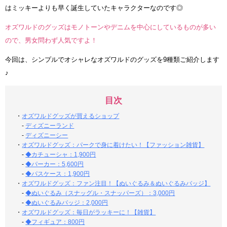
はミッキーよりも早く誕生していたキャラクターなのです◎
オズワルドのグッズはモノトーンやデニムを中心にしているものが多い
ので、男女問わず人気ですよ！
今回は、シンプルでオシャレなオズワルドのグッズを9種類ご紹介します
♪
目次
・
オズワルドグッズが買えるショップ
-
ディズニーランド
-
ディズニーシー
・
オズワルドグッズ：パークで身に着けたい！【ファッション雑貨】
-
◆カチューシャ：1,900円
-
◆パーカー：5,600円
-
◆パスケース：1,900円
・
オズワルドグッズ：ファン注目！【ぬいぐるみ＆ぬいぐるみバッジ】
-
◆ぬいぐるみ（スナッグル・スナッパーズ）：3,000円
-
◆ぬいぐるみバッジ：2,000円
・
オズワルドグッズ：毎日がラッキーに！【雑貨】
-
◆フィギュア：800円