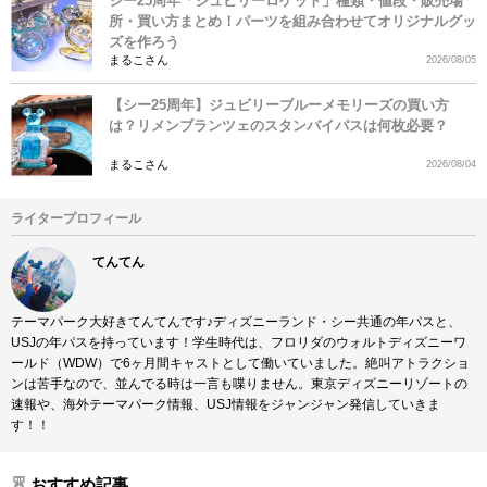
シー25周年「ジュビリーロケット」種類・値段・販売場
所・買い方まとめ！パーツを組み合わせてオリジナルグッ
ズを作ろう
まるこさん
2026/08/05
【シー25周年】ジュビリーブルーメモリーズの買い方
は？リメンブランツェのスタンバイパスは何枚必要？
まるこさん
2026/08/04
ライタープロフィール
てんてん
テーマパーク大好きてんてんです♪ディズニーランド・シー共通の年パスと、
USJの年パスを持っています！学生時代は、フロリダのウォルトディズニーワ
ールド（WDW）で6ヶ月間キャストとして働いていました。絶叫アトラクショ
ンは苦手なので、並んでる時は一言も喋りません。東京ディズニーリゾートの
速報や、海外テーマパーク情報、USJ情報をジャンジャン発信していきま
す！！
おすすめ記事