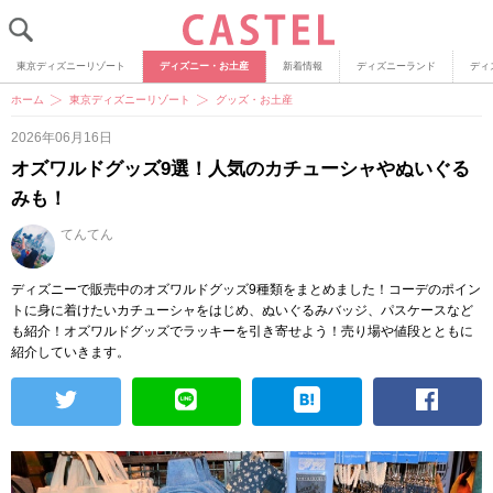
東京ディズニーリゾート
ディズニー・お土産
新着情報
ディズニーランド
ディ
ホーム
東京ディズニーリゾート
グッズ・お土産
2026年06月16日
オズワルドグッズ9選！人気のカチューシャやぬいぐる
みも！
てんてん
ディズニーで販売中のオズワルドグッズ9種類をまとめました！コーデのポイン
トに身に着けたいカチューシャをはじめ、ぬいぐるみバッジ、パスケースなど
も紹介！オズワルドグッズでラッキーを引き寄せよう！売り場や値段とともに
紹介していきます。