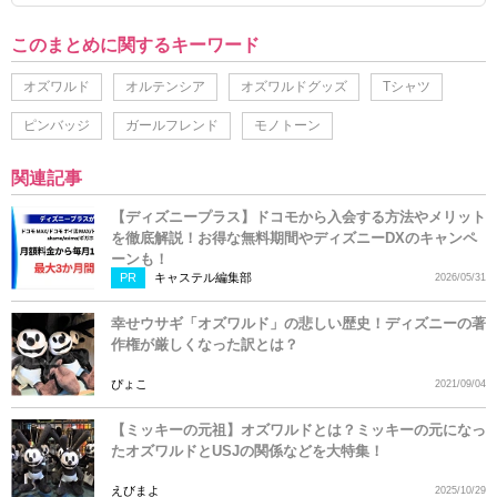
このまとめに関するキーワード
オズワルド
オルテンシア
オズワルドグッズ
Tシャツ
ピンバッジ
ガールフレンド
モノトーン
関連記事
【ディズニープラス】ドコモから入会する方法やメリット
を徹底解説！お得な無料期間やディズニーDXのキャンペ
ーンも！
PR
キャステル編集部
2026/05/31
幸せウサギ「オズワルド」の悲しい歴史！ディズニーの著
作権が厳しくなった訳とは？
ぴょこ
2021/09/04
【ミッキーの元祖】オズワルドとは？ミッキーの元になっ
たオズワルドとUSJの関係などを大特集！
えびまよ
2025/10/29