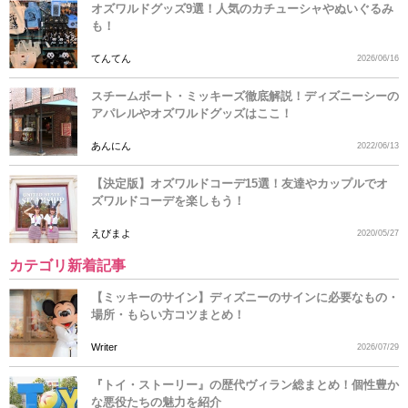
オズワルドグッズ9選！人気のカチューシャやぬいぐるみ
も！
てんてん
2026/06/16
スチームボート・ミッキーズ徹底解説！ディズニーシーの
アパレルやオズワルドグッズはここ！
あんにん
2022/06/13
【決定版】オズワルドコーデ15選！友達やカップルでオ
ズワルドコーデを楽しもう！
えびまよ
2020/05/27
カテゴリ新着記事
【ミッキーのサイン】ディズニーのサインに必要なもの・
場所・もらい方コツまとめ！
Writer
2026/07/29
『トイ・ストーリー』の歴代ヴィラン総まとめ！個性豊か
な悪役たちの魅力を紹介