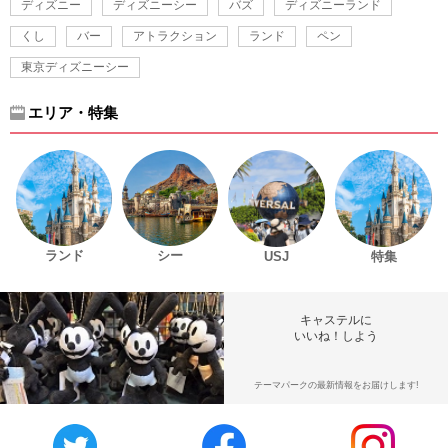
ディズニー
ディズニーシー
バズ
ディズニーランド
くし
バー
アトラクション
ランド
ペン
東京ディズニーシー
エリア・特集
ランド
シー
USJ
特集
キャステルに
いいね！しよう
テーマパークの最新情報をお届けします!