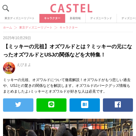
東京ディズニーリゾート
キャラクター
新着情報
ディズニーランド
ディズニー
ホーム
東京ディズニーリゾート
キャラクター
2025年10月29日
【ミッキーの元祖】オズワルドとは？ミッキーの元にな
ったオズワルドとUSJの関係などを大特集！
えびまよ
ミッキーの元祖、オズワルドについて徹底解説！オズワルドがもつ悲しい過去
や、USJとの驚きの関係などを解説します。オズワルドのパークグッズ情報も
まとめましたよ♪ミッキーとオズワルドが好きな人は必見です。