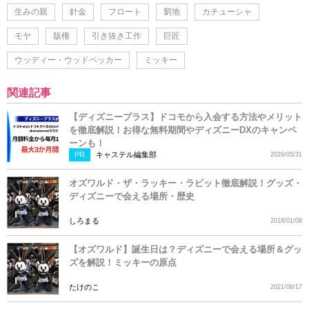
生みの親
針金
フロート
窮地
カチューシャ
モヤ
版権
引き抜き工作
巨匠
ウッディー・ウッドペッカー
ミッキー
関連記事
【ディズニープラス】ドコモから入会する方法やメリット
を徹底解説！お得な無料期間やディズニーDXのキャンペ
ーンも！
PR
キャステル編集部
2026/05/31
オズワルド・ザ・ラッキー・ラビット徹底解説！グッズ・
ディズニーで会える場所・歴史
しろまる
2018/01/08
【オズワルド】誕生日は？ディズニーで会える場所＆グッ
ズを解説！ミッキーの原点
たけのこ
2021/08/17