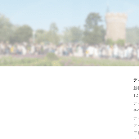
デ
新
TD
デ
チ
デ
デ
ア