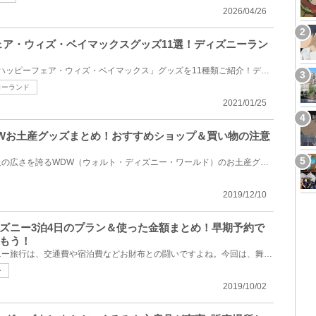
2026/04/26
フェア・ウィズ・ベイマックスグッズ11選！ディズニーラン
2021年1月8日（金）発売の「ハッピーフェア・ウィズ・ベイマックス」グッズを11種類ご紹介！ディズニー...
ローランド
2021/01/25
Wお土産グッズまとめ！おすすめショップ＆買い物の注意
海外ディズニーの中でも最大級の広さを誇るWDW（ウォルト・ディズニー・ワールド）のお土産グッズを特集...
2019/12/10
ズニー3泊4日のプラン＆使った金額まとめ！早期予約で
もう！
地方在住者にとってのディズニー旅行は、交通費や宿泊費などお財布との闘いですよね。今回は、舞浜まで...
ー
2019/10/02