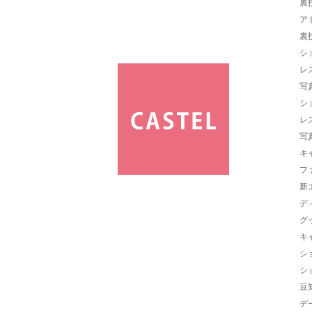
裏
ア
裏
シ
レ
写
シ
レ
写
キ
フ
新
デ
グ
キ
シ
シ
豆
デ