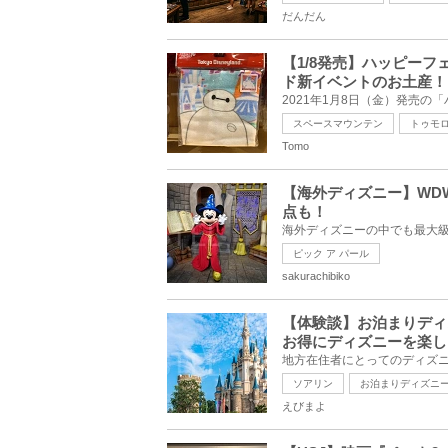
だんだん
【1/8発売】ハッピー
ド新イベントのお土産！
スペースマウンテン
トゥモ
Tomo
【海外ディズニー】WD
点も！
ピック ア パール
sakurachibiko
【体験談】お泊まりディ
お得にディズニーを楽し
ソアリン
お泊まりディズニ
えびまよ