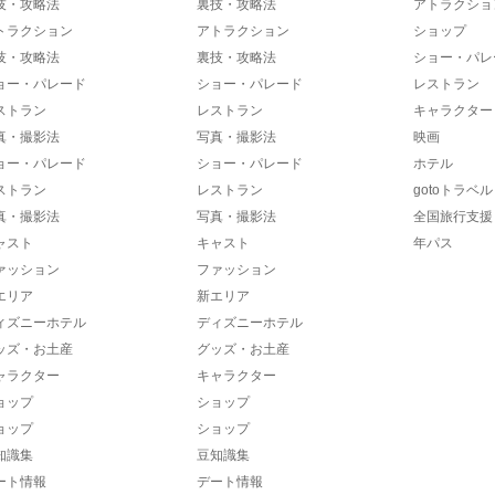
技・攻略法
裏技・攻略法
アトラクショ
トラクション
アトラクション
ショップ
技・攻略法
裏技・攻略法
ショー・パレ
ョー・パレード
ショー・パレード
レストラン
ストラン
レストラン
キャラクター
真・撮影法
写真・撮影法
映画
ョー・パレード
ショー・パレード
ホテル
ストラン
レストラン
gotoトラベル
真・撮影法
写真・撮影法
全国旅行支援
ャスト
キャスト
年パス
ァッション
ファッション
エリア
新エリア
ィズニーホテル
ディズニーホテル
ッズ・お土産
グッズ・お土産
ャラクター
キャラクター
ョップ
ショップ
ョップ
ショップ
知識集
豆知識集
ート情報
デート情報