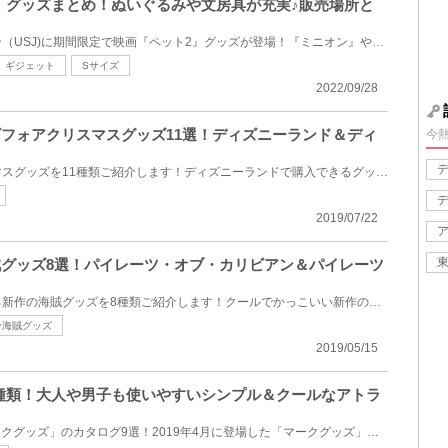
2』グッズまとめ！ぬいぐるみや文房具が充実♪販売場所と
ユニバーサルスタジオジャパン（USJ)に期間限定で映画『ペット2』グッズが登場！『ミニオン』や『シング...
ギジェット
Sサイズ
2022/09/28
ービフォアクリスマスグッズ11選！ディズニーランド＆ディ
今
ナイトメアービフォアクリスマスグッズを11種類ご紹介します！ディズニーランドで購入できるグッズとデ...
2019/07/22
海賊グッズ8選！パイレーツ・オブ・カリビアン＆パイレーツ
ディズニーランドで購入できる新作の海賊グッズを8種類ご紹介します！クールでかっこいい新作の海賊グッ...
ー海賊グッズ
2019/05/15
9種類！大人や男子も使いやすいシンプル＆クールなアトラ
USJの新グッズシリーズ「マークグッズ」のカタログ9選！2019年4月に登場した「マークグッズ」シリーズは...