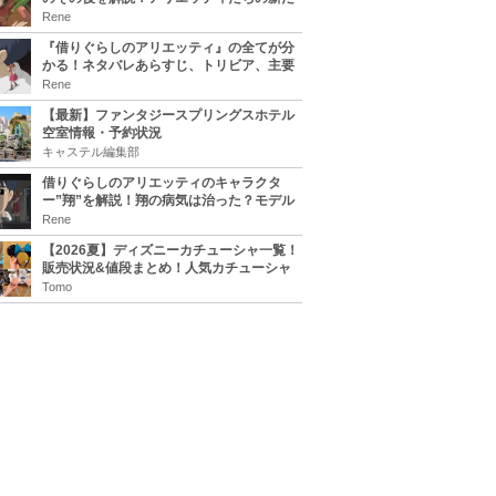
な住処は？翔の病気は治る？
Rene
『借りぐらしのアリエッティ』の全てが分
かる！ネタバレあらすじ、トリビア、主要
キャラまとめ！
Rene
【最新】ファンタジースプリングスホテル
空室情報・予約状況
キャステル編集部
借りぐらしのアリエッティのキャラクタ
ー”翔”を解説！翔の病気は治った？モデル
は誰？
Rene
【2026夏】ディズニーカチューシャ一覧！
販売状況&値段まとめ！人気カチューシャ
をチェック
Tomo