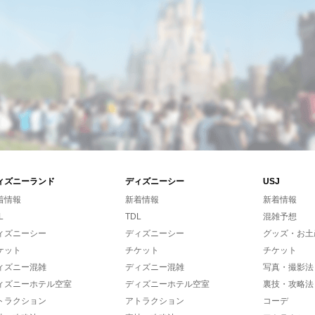
ィズニーランド
ディズニーシー
USJ
着情報
新着情報
新着情報
L
TDL
混雑予想
ィズニーシー
ディズニーシー
グッズ・お土
ケット
チケット
チケット
ィズニー混雑
ディズニー混雑
写真・撮影法
ィズニーホテル空室
ディズニーホテル空室
裏技・攻略法
トラクション
アトラクション
コーデ