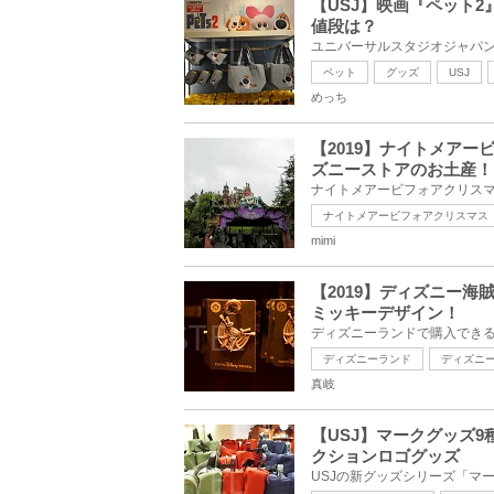
【USJ】映画『ペット
値段は？
ペット
グッズ
USJ
めっち
【2019】ナイトメア
ズニーストアのお土産！
ナイトメアービフォアクリスマス
mimi
【2019】ディズニー
ミッキーデザイン！
ディズニーランド
ディズニ
真岐
【USJ】マークグッズ
クションロゴグッズ