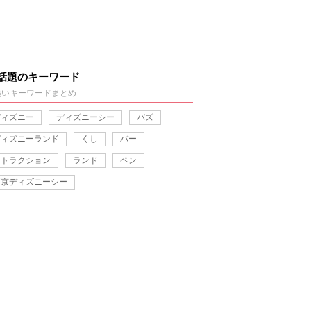
話題のキーワード
熱いキーワードまとめ
ディズニー
ディズニーシー
バズ
ディズニーランド
くし
バー
アトラクション
ランド
ペン
東京ディズニーシー