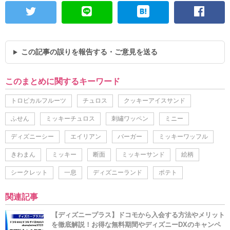
この記事の誤りを報告する・ご意見を送る
このまとめに関するキーワード
トロピカルフルーツ
チュロス
クッキーアイスサンド
ふせん
ミッキーチュロス
刺繡ワッペン
ミニー
ディズニーシー
エイリアン
バーガー
ミッキーワッフル
きわまん
ミッキー
断面
ミッキーサンド
絵柄
シークレット
一息
ディズニーランド
ポテト
関連記事
【ディズニープラス】ドコモから入会する方法やメリット
を徹底解説！お得な無料期間やディズニーDXのキャンペ