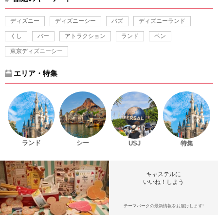
ディズニー
ディズニーシー
バズ
ディズニーランド
くし
バー
アトラクション
ランド
ペン
東京ディズニーシー
エリア・特集
ランド
シー
USJ
特集
キャステルに
いいね！しよう
テーマパークの最新情報をお届けします!