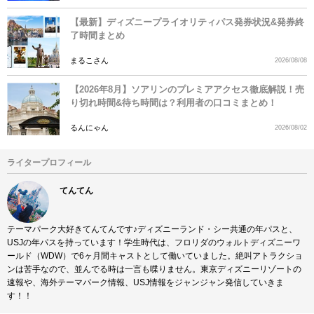
【最新】ディズニープライオリティパス発券状況&発券終
了時間まとめ
まるこさん
2026/08/08
【2026年8月】ソアリンのプレミアアクセス徹底解説！売
り切れ時間&待ち時間は？利用者の口コミまとめ！
るんにゃん
2026/08/02
ライタープロフィール
てんてん
テーマパーク大好きてんてんです♪ディズニーランド・シー共通の年パスと、
USJの年パスを持っています！学生時代は、フロリダのウォルトディズニーワ
ールド（WDW）で6ヶ月間キャストとして働いていました。絶叫アトラクショ
ンは苦手なので、並んでる時は一言も喋りません。東京ディズニーリゾートの
速報や、海外テーマパーク情報、USJ情報をジャンジャン発信していきま
す！！