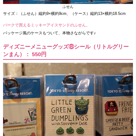
ふせん
サイズ：（ふせん）縦約9×横約9cm、（ケース）縦約13×横約18.5cm
パークで買えるミッキーアイスサンドのふせん。
パッケージ風のケースもついて、本物さながらです♪
ディズニーメニューグッズ⑧シール（リトルグリー
ンまん）： 550円