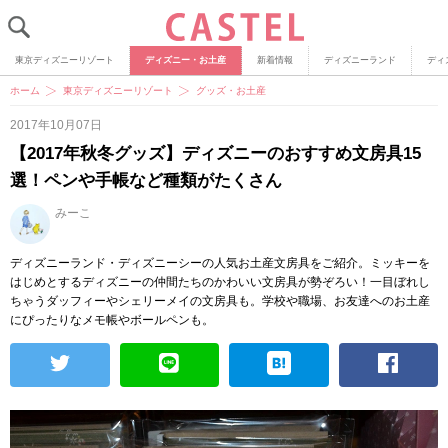
東京ディズニーリゾート
ディズニー・お土産
新着情報
ディズニーランド
ディ
ホーム
東京ディズニーリゾート
グッズ・お土産
2017年10月07日
【2017年秋冬グッズ】ディズニーのおすすめ文房具15
選！ペンや手帳など種類がたくさん
みーこ
ディズニーランド・ディズニーシーの人気お土産文房具をご紹介。ミッキーを
はじめとするディズニーの仲間たちのかわいい文房具が勢ぞろい！一目ぼれし
ちゃうダッフィーやシェリーメイの文房具も。学校や職場、お友達へのお土産
にぴったりなメモ帳やボールペンも。