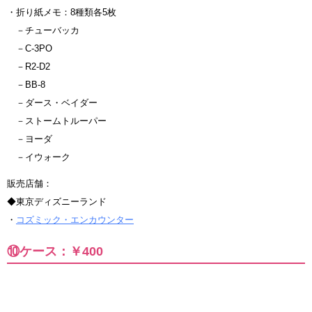
・折り紙メモ：8種類各5枚
－チューバッカ
－C-3PO
－R2-D2
－BB-8
－ダース・ベイダー
－ストームトルーパー
－ヨーダ
－イウォーク
販売店舗：
◆東京ディズニーランド
・
コズミック・エンカウンター
⑩ケース：￥400