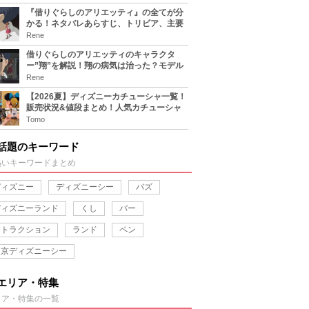
『借りぐらしのアリエッティ』の全てが分
かる！ネタバレあらすじ、トリビア、主要
キャラまとめ！
Rene
借りぐらしのアリエッティのキャラクタ
ー”翔”を解説！翔の病気は治った？モデル
は誰？
Rene
【2026夏】ディズニーカチューシャ一覧！
販売状況&値段まとめ！人気カチューシャ
をチェック
Tomo
話題のキーワード
熱いキーワードまとめ
ディズニー
ディズニーシー
バズ
ディズニーランド
くし
バー
アトラクション
ランド
ペン
東京ディズニーシー
エリア・特集
リア・特集の一覧