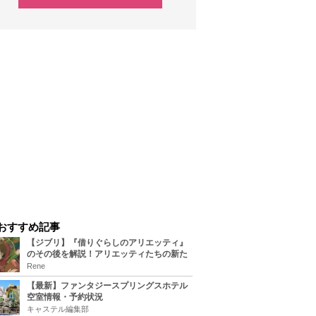
おすすめ記事
【ジブリ】『借りぐらしのアリエッティ』
のその後を解説！アリエッティたちの新た
な住処は？翔の病気は治る？
Rene
【最新】ファンタジースプリングスホテル
空室情報・予約状況
キャステル編集部