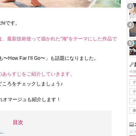
hiです。
、最新技術使って描かれた“海”をテーマにした作品で
ow Far I’ll Go〜」も話題になりました。
今
のあらすじをご紹介していきます。
どころをチェックしましょう♪
れオマージュも紹介します！
目次
』
エ