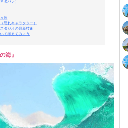
ネタバレ）
入歌
（隠れキャラクター）
スタジオの最新技術
いて考えてみよう
の海』