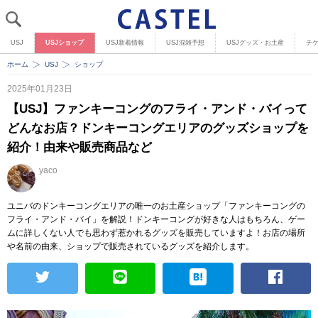
USJ
USJショップ
USJ新着情報
USJ混雑予想
USJグッズ・お土産
チ
ホーム
USJ
ショップ
2025年01月23日
【USJ】ファンキーコングのフライ・アンド・バイって
どんなお店？ドンキーコングエリアのグッズショップを
紹介！由来や販売商品など
yaco
ユニバのドンキーコングエリアの唯一のお土産ショップ「ファンキーコングの
フライ・アンド・バイ」を解説！ドンキーコングが好きな人はもちろん、ゲー
ムに詳しくない人でも思わず惹かれるグッズを販売していますよ！お店の場所
や名前の由来、ショップで販売されているグッズを紹介します。