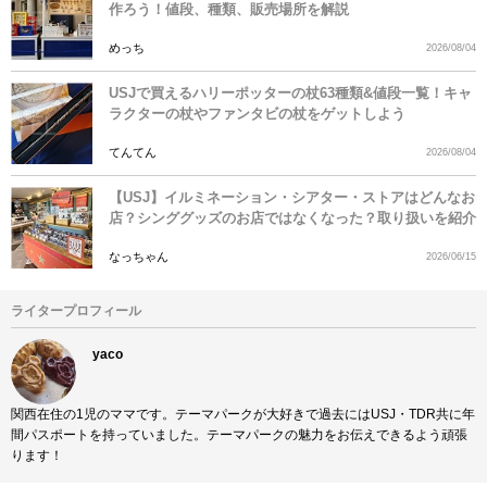
作ろう！値段、種類、販売場所を解説
めっち
2026/08/04
USJで買えるハリーポッターの杖63種類&値段一覧！キャ
ラクターの杖やファンタビの杖をゲットしよう
てんてん
2026/08/04
【USJ】イルミネーション・シアター・ストアはどんなお
店？シンググッズのお店ではなくなった？取り扱いを紹介
なっちゃん
2026/06/15
ライタープロフィール
yaco
関西在住の1児のママです。テーマパークが大好きで過去にはUSJ・TDR共に年
間パスポートを持っていました。テーマパークの魅力をお伝えできるよう頑張
ります！