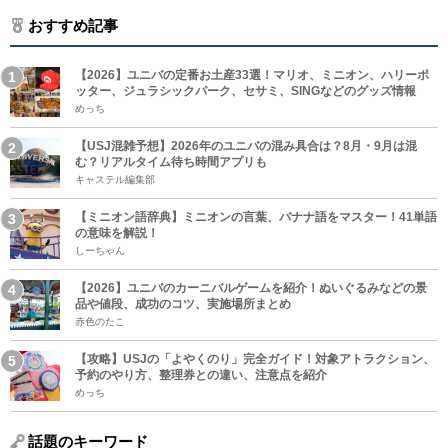
おすすめ記事
【2026】ユニバの定番お土産33選！マリオ、ミニオン、ハリーポ
ッター、ジュラシックパーク、セサミ、SINGなどのグッズ情報
めっち
【USJ混雑予想】2026年のユニバの混み具合は？8月・9月は混
む？リアルタイム待ち時間アプリも
キャステル編集部
【ミニオン語辞典】ミニオンの言葉、バナナ語をマスター！41単語
の意味を解説！
しーちゃん
【2026】ユニバのカーニバルゲームを紹介！ぬいぐるみなどの景
品や値段、成功のコツ、実施場所まとめ
赤色のたこ
【攻略】USJの「よやくのり」完全ガイド！対象アトラクション、
予約のやり方、整理券との違い、注意点を紹介
めっち
話題のキーワード