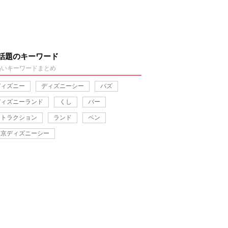
話題のキーワード
熱いキーワードまとめ
ディズニー
ディズニーシー
バズ
ディズニーランド
くし
バー
アトラクション
ランド
ペン
東京ディズニーシー