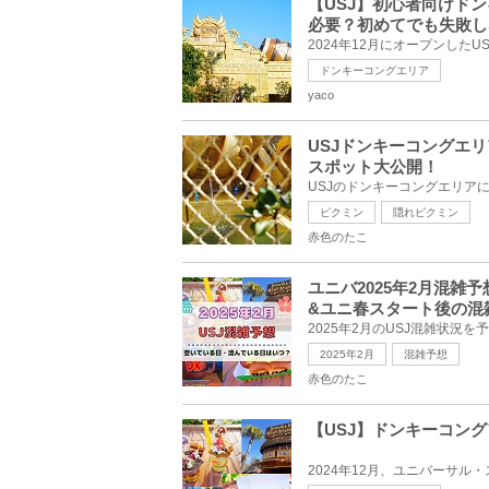
【USJ】初心者向けド
必要？初めてでも失敗し
ドンキーコングエリア
yaco
USJドンキーコングエ
スポット大公開！
ピクミン
隠れピクミン
赤色のたこ
ユニバ2025年2月混
&ユニ春スタート後の混
2025年2月
混雑予想
赤色のたこ
【USJ】ドンキーコン