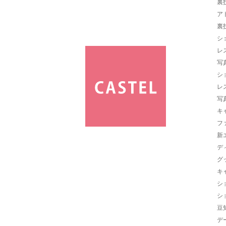
裏
ア
裏
シ
レ
写
シ
レ
写
キ
フ
新
デ
グ
キ
シ
シ
豆
デ