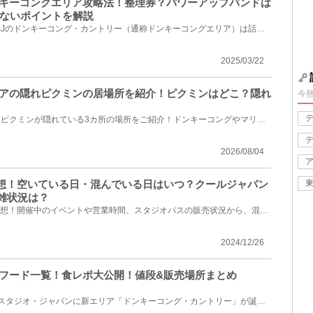
ンキーコングエリア攻略法！整理券？パワーアップバンドは
ないポイントを解説
2024年12月にオープンしたUSJのドンキーコング・カントリー（通称ドンキーコングエリア）は話題沸騰の新...
2025/03/22
リアの隠れピクミンの居場所を紹介！ピクミンはどこ？隠れ
今
USJのドンキーコングエリアにピクミンが隠れている3カ所の場所をご紹介！ドンキーコングやマリオと同じ...
2026/08/04
雑予想！空いている日・混んでいる日はいつ？クールジャパン
雑状況は？
2025年2月のUSJ混雑状況を予想！開催中のイベントや営業時間、スタジオパスの販売状況から、混雑してい...
2024/12/26
グフード一覧！食レポ大公開！値段&販売場所まとめ
2024年12月、ユニバーサル・スタジオ・ジャパンに新エリア「ドンキーコング・カントリー」が誕生！ドン...