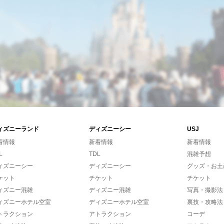
ィズニーランド
ディズニーシー
USJ
着情報
新着情報
新着情報
L
TDL
混雑予想
ィズニーシー
ディズニーシー
グッズ・お土
ケット
チケット
チケット
ィズニー混雑
ディズニー混雑
写真・撮影法
ィズニーホテル空室
ディズニーホテル空室
裏技・攻略法
トラクション
アトラクション
コーデ