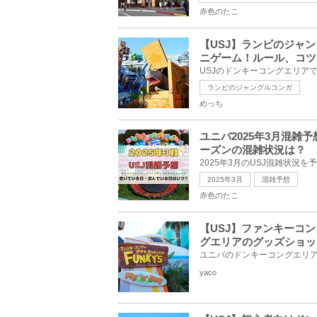
赤色のたこ
【USJ】ランビのジャ
ニゲーム！ルール、コツ
ランビのジャングルコンガ
めっち
ユニバ2025年3月混
ーズンの混雑状況は？
2025年3月
混雑予想
赤色のたこ
【USJ】ファンキーコ
グエリアのグッズショッ
yaco