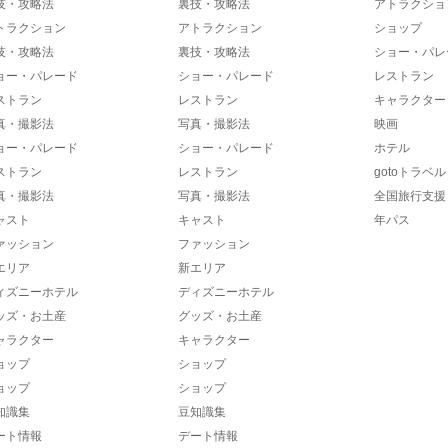
技・攻略法
裏技・攻略法
アトラクショ
トラクション
アトラクション
ショップ
技・攻略法
裏技・攻略法
ショー・パレ
ョー・パレード
ショー・パレード
レストラン
ストラン
レストラン
キャラクター
真・撮影法
写真・撮影法
映画
ョー・パレード
ショー・パレード
ホテル
ストラン
レストラン
gotoトラベル
真・撮影法
写真・撮影法
全国旅行支援
ャスト
キャスト
年パス
ァッション
ファッション
エリア
新エリア
ィズニーホテル
ディズニーホテル
ッズ・お土産
グッズ・お土産
ャラクター
キャラクター
ョップ
ショップ
ョップ
ショップ
知識集
豆知識集
ート情報
デート情報