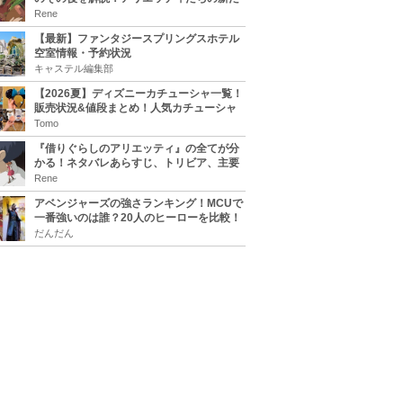
な住処は？翔の病気は治る？
Rene
【最新】ファンタジースプリングスホテル
空室情報・予約状況
キャステル編集部
【2026夏】ディズニーカチューシャ一覧！
販売状況&値段まとめ！人気カチューシャ
をチェック
Tomo
『借りぐらしのアリエッティ』の全てが分
かる！ネタバレあらすじ、トリビア、主要
キャラまとめ！
Rene
アベンジャーズの強さランキング！MCUで
一番強いのは誰？20人のヒーローを比較！
だんだん