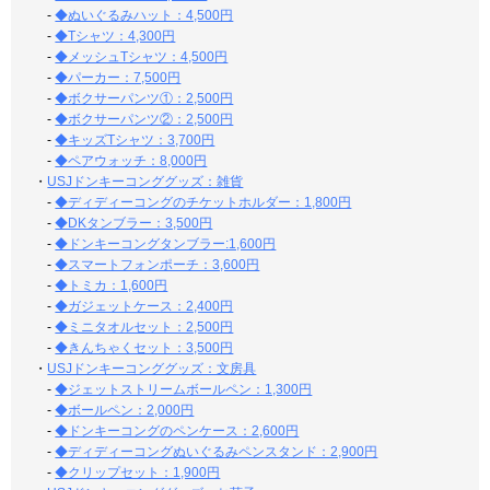
-
◆ぬいぐるみハット：4,500円
-
◆Tシャツ：4,300円
-
◆メッシュTシャツ：4,500円
-
◆パーカー：7,500円
-
◆ボクサーパンツ①：2,500円
-
◆ボクサーパンツ②：2,500円
-
◆キッズTシャツ：3,700円
-
◆ペアウォッチ：8,000円
・
USJドンキーコンググッズ：雑貨
-
◆ディディーコングのチケットホルダー：1,800円
-
◆DKタンブラー：3,500円
-
◆ドンキーコングタンブラー:1,600円
-
◆スマートフォンポーチ：3,600円
-
◆トミカ：1,600円
-
◆ガジェットケース：2,400円
-
◆ミニタオルセット：2,500円
-
◆きんちゃくセット：3,500円
・
USJドンキーコンググッズ：文房具
-
◆ジェットストリームボールペン：1,300円
-
◆ボールペン：2,000円
-
◆ドンキーコングのペンケース：2,600円
-
◆ディディーコングぬいぐるみペンスタンド：2,900円
-
◆クリップセット：1,900円