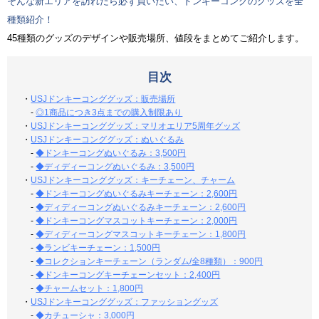
そんな新エリアを訪れたら必ず買いたい、ドンキーコングのグッズを全
種類紹介！
45種類のグッズのデザインや販売場所、値段をまとめてご紹介します。
目次
・
USJドンキーコンググッズ：販売場所
-
◎1商品につき3点までの購入制限あり
・
USJドンキーコンググッズ：マリオエリア5周年グッズ
・
USJドンキーコンググッズ：ぬいぐるみ
-
◆ドンキーコングぬいぐるみ：3,500円
-
◆ディディーコングぬいぐるみ：3,500円
・
USJドンキーコンググッズ：キーチェーン、チャーム
-
◆ドンキーコングぬいぐるみキーチェーン：2,600円
-
◆ディディーコングぬいぐるみキーチェーン：2,600円
-
◆ドンキーコングマスコットキーチェーン：2,000円
-
◆ディディーコングマスコットキーチェーン：1,800円
-
◆ランビキーチェーン：1,500円
-
◆コレクションキーチェーン（ランダム/全8種類）：900円
-
◆ドンキーコングキーチェーンセット：2,400円
-
◆チャームセット：1,800円
・
USJドンキーコンググッズ：ファッショングッズ
-
◆カチューシャ：3,000円