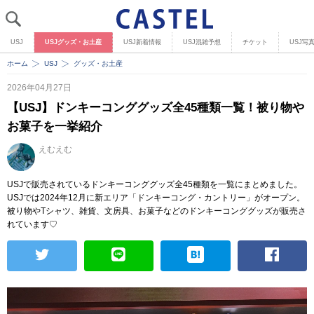
USJ
USJグッズ・お土産
USJ新着情報
USJ混雑予想
チケット
USJ写
ホーム
USJ
グッズ・お土産
2026年04月27日
【USJ】ドンキーコンググッズ全45種類一覧！被り物や
お菓子を一挙紹介
えむえむ
USJで販売されているドンキーコンググッズ全45種類を一覧にまとめました。
USJでは2024年12月に新エリア「ドンキーコング・カントリー」がオープン。
被り物やTシャツ、雑貨、文房具、お菓子などのドンキーコンググッズが販売さ
れています♡