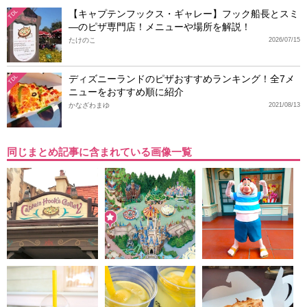
【キャプテンフックス・ギャレー】フック船長とスミ
TDL
―のピザ専門店！メニューや場所を解説！
たけのこ
2026/07/15
ディズニーランドのピザおすすめランキング！全7メ
TDL
ニューをおすすめ順に紹介
かなざわまゆ
2021/08/13
同じまとめ記事に含まれている画像一覧