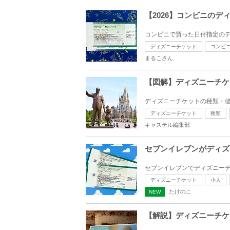
【2026】コンビニの
コンビニで買った日付指定のディ
ディズニーチケット
コンビ
まるこさん
【図解】ディズニーチケ
ディズニーチケットの種類・値
ディズニーチケット
種類
キャステル編集部
セブンイレブンがディズ
セブンイレブンでディズニーチ
ディズニーチケット
小人
たけのこ
NEW
【解説】ディズニーチケ