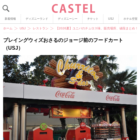
新着情報
ディズニーランド
ディズニーシー
チケット
USJ
ホテル空室
ホーム
USJ
レストラン
【2026夏】ユニバのチュロス味、販売場所、値段まとめ
プレイングウィズおさるのジョージ前のフードカート
（USJ）