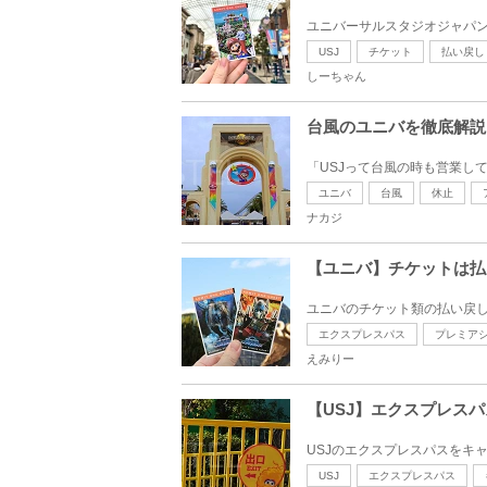
ユニバーサルスタジオジャパン
USJ
チケット
払い戻し
しーちゃん
台風のユニバを徹底解説
「USJって台風の時も営業し
ユニバ
台風
休止
ナカジ
【ユニバ】チケットは払
ユニバのチケット類の払い戻し
エクスプレスパス
プレミア
えみりー
【USJ】エクスプレス
USJのエクスプレスパスをキ
USJ
エクスプレスパス