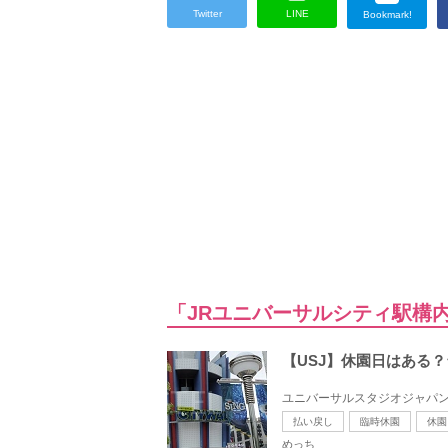
Twitter
LINE
Bookmark!
「JRユニバーサルシティ駅構
【USJ】休園日はある
ユニバーサルスタジオジャパン
払い戻し
臨時休園
休園
めっち