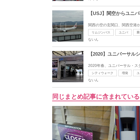
【USJ】関空からユニ
関西の空の玄関口、関西空港か
リムジンバス
ユニバ
乗
ないん
【2020】ユニバーサ
2020年春、ユニバーサル・ス
シティウォーク
増発
ユ
ないん
同じまとめ記事に含まれている