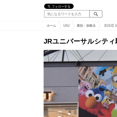
ホーム
USJ
裏技・攻略法
【USJ
JRユニバーサルシティ